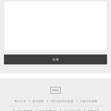
PC버전
회사소개
윤리강령
개인정보처리방침
이용자위원회
청소년보호정책
정정·반론보도
기사심의규정
불편신고