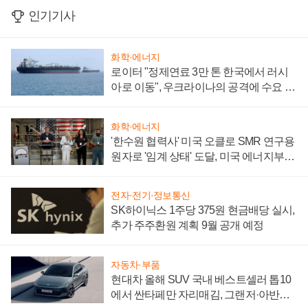
인기기사
화학·에너지
로이터 "정제연료 3만 톤 한국에서 러시
아로 이동", 우크라이나의 공격에 수요 늘
어
화학·에너지
'한수원 협력사' 미국 오클로 SMR 연구용
원자로 '임계 상태' 도달, 미국 에너지부
"중요한 이정표"
전자·전기·정보통신
SK하이닉스 1주당 375원 현금배당 실시,
추가 주주환원 계획 9월 공개 예정
자동차·부품
현대차 올해 SUV 국내 베스트셀러 톱10
에서 싼타페만 자리매김, 그랜저·아반떼