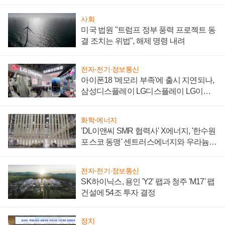
'세단 쌍끌이'로 내수 방어
사회
미국 법원 "트럼프 정부 풍력 프로젝트 동
결 조치는 위법", 해제 명령 내려
전자·전기·정보통신
아이폰18 '메모리 부족'에 출시 지연되나,
삼성디스플레이 LG디스플레이 LG이노
텍 '탈애플' 수익 다각화 속도
화학·에너지
'DL이앤씨 SMR 협력사' X에너지, '한수원
포스코 동맹' 센트러스에너지와 우라늄
계약 체결
전자·전기·정보통신
SK하이닉스, 용인 'Y2' 팹과 청주 'M17' 팹
건설에 54조 투자 결정
정치