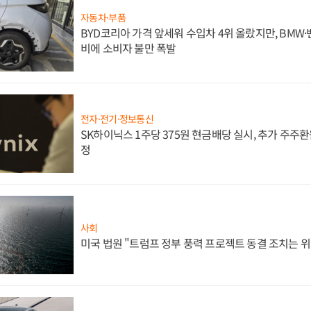
자동차·부품
BYD코리아 가격 앞세워 수입차 4위 올랐지만, BMW
비에 소비자 불만 폭발
전자·전기·정보통신
SK하이닉스 1주당 375원 현금배당 실시, 추가 주주환
정
사회
미국 법원 "트럼프 정부 풍력 프로젝트 동결 조치는 위