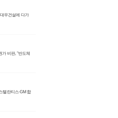
·대우건설에 다가
가 비판, "반도체
 스텔란티스·GM 합