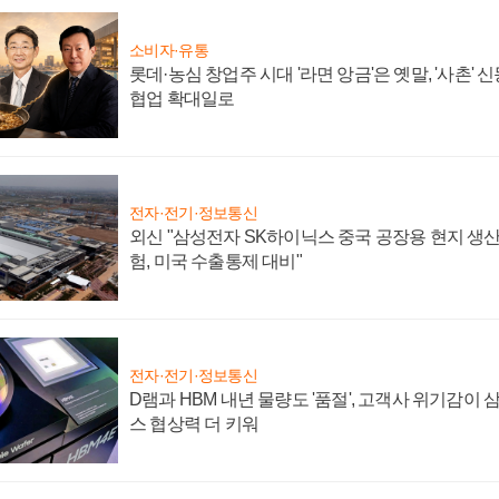
소비자·유통
롯데·농심 창업주 시대 '라면 앙금'은 옛말, '사촌'
협업 확대일로
전자·전기·정보통신
외신 "삼성전자 SK하이닉스 중국 공장용 현지 생산
험, 미국 수출통제 대비"
전자·전기·정보통신
D램과 HBM 내년 물량도 '품절', 고객사 위기감이
스 협상력 더 키워