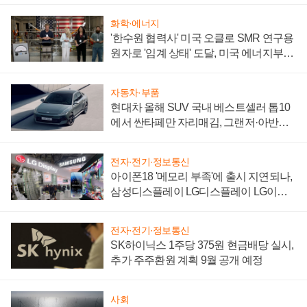
화학·에너지
'한수원 협력사' 미국 오클로 SMR 연구용
원자로 '임계 상태' 도달, 미국 에너지부
"중요한 이정표"
자동차·부품
현대차 올해 SUV 국내 베스트셀러 톱10
에서 싼타페만 자리매김, 그랜저·아반떼
'세단 쌍끌이'로 내수 방어
전자·전기·정보통신
아이폰18 '메모리 부족'에 출시 지연되나,
삼성디스플레이 LG디스플레이 LG이노
텍 '탈애플' 수익 다각화 속도
전자·전기·정보통신
SK하이닉스 1주당 375원 현금배당 실시,
추가 주주환원 계획 9월 공개 예정
사회