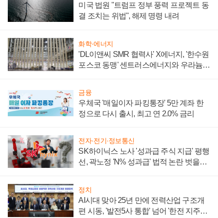
미국 법원 "트럼프 정부 풍력 프로젝트 동
결 조치는 위법", 해제 명령 내려
화학·에너지
'DL이앤씨 SMR 협력사' X에너지, '한수원
포스코 동맹' 센트러스에너지와 우라늄
계약 체결
금융
우체국 '매일이자 파킹통장' 5만 계좌 한
정으로 다시 출시, 최고 연 2.0% 금리
전자·전기·정보통신
SK하이닉스 노사 '성과급 주식 지급' 평행
선, 곽노정 'N% 성과급' 법적 논란 벗을지
주목
정치
AI시대 맞아 25년 만에 전력산업 구조개
편 시동, '발전5사 통합' 넘어 '한전 지주사'