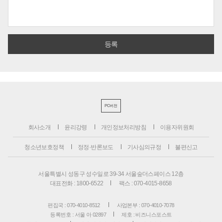
PC버전
회사소개
윤리강령
개인정보처리방침
이용자위원회
청소년보호정책
정정·반론보도
기사심의규정
불편신고
서울특별시 성동구 성수일로 39-34 서울숲더스페이스 12층
대표전화 : 1800-6522
팩스 : 070-4015-8658
편집국 : 070-4010-8512
사업본부 : 070-4010-7078
등록번호 : 서울 아 02897
제호 : 비즈니스포스트