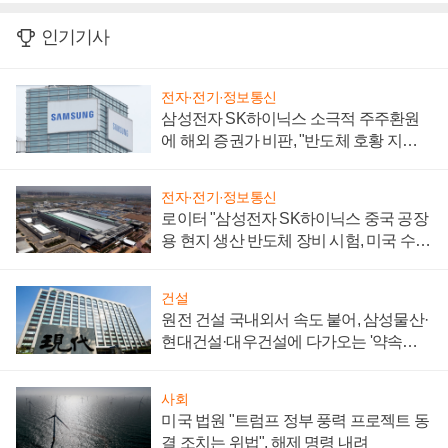
인기기사
전자·전기·정보통신
삼성전자 SK하이닉스 소극적 주주환원
에 해외 증권가 비판, "반도체 호황 지속
성 의문"
전자·전기·정보통신
로이터 "삼성전자 SK하이닉스 중국 공장
용 현지 생산 반도체 장비 시험, 미국 수출
통제 대비"
건설
원전 건설 국내외서 속도 붙어, 삼성물산·
현대건설·대우건설에 다가오는 '약속의
시간'
사회
미국 법원 "트럼프 정부 풍력 프로젝트 동
결 조치는 위법", 해제 명령 내려