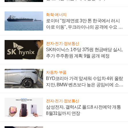
화학·에너지
로이터 "정제연료 3만 톤 한국에서 러시
아로 이동", 우크라이나의 공격에 수요 늘
어
전자·전기·정보통신
SK하이닉스 1주당 375원 현금배당 실시,
추가 주주환원 계획 9월 공개 예정
자동차·부품
BYD코리아 가격 앞세워 수입차 4위 올랐
지만, BMW·벤츠보다 높은 공임비에 소비
자 불만 폭발
전자·전기·정보통신
삼성전자, 갤럭시Z 폴드8 사전예약 개통
8월31일까지 연장