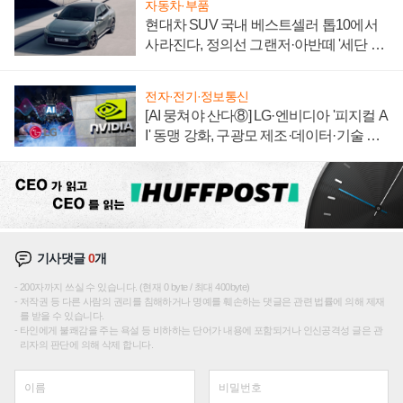
자동차·부품
현대차 SUV 국내 베스트셀러 톱10에서
사라진다, 정의선 그랜저·아반떼 '세단 쌍
끌이'로 내수 방어
전자·전기·정보통신
[AI 뭉쳐야 산다⑧] LG·엔비디아 '피지컬 A
I' 동맹 강화, 구광모 제조·데이터·기술 결
집해 종합 로보틱스 기업으로
기사댓글
0
개
200자까지 쓰실 수 있습니다. (현재 0 byte / 최대 400byte)
저작권 등 다른 사람의 권리를 침해하거나 명예를 훼손하는 댓글은 관련 법률에 의해 제재
를 받을 수 있습니다.
타인에게 불쾌감을 주는 욕설 등 비하하는 단어가 내용에 포함되거나 인신공격성 글은 관
리자의 판단에 의해 삭제 합니다.