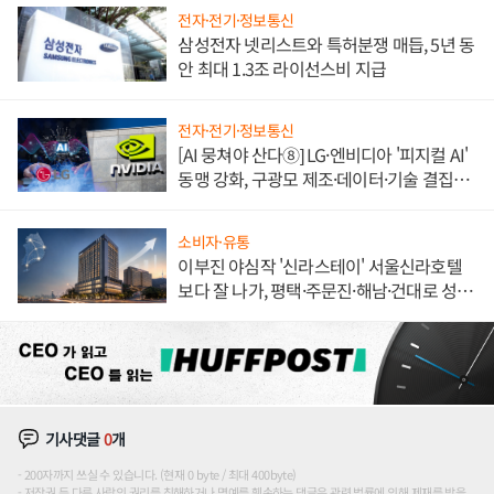
전자·전기·정보통신
삼성전자 넷리스트와 특허분쟁 매듭, 5년 동
안 최대 1.3조 라이선스비 지급
전자·전기·정보통신
[AI 뭉쳐야 산다⑧] LG·엔비디아 '피지컬 AI'
동맹 강화, 구광모 제조·데이터·기술 결집
해 종합 로보틱스 기업으로
소비자·유통
이부진 야심작 '신라스테이' 서울신라호텔
보다 잘 나가, 평택·주문진·해남·건대로 성
장판 더 넓힌다
기사댓글
0
개
200자까지 쓰실 수 있습니다. (현재 0 byte / 최대 400byte)
저작권 등 다른 사람의 권리를 침해하거나 명예를 훼손하는 댓글은 관련 법률에 의해 제재를 받을