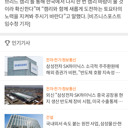
브리드 캠리’를 통해 한국에서 다시 한 번 캠리 바람이 불 것
이라 확신한다”며 “캠리와 함께 새롭게 도전하는 토요타의
노력을 지켜봐 주시기 바란다”고 말했다. [비즈니스포스트
임수정 기자]
인기기사
전자·전기·정보통신
삼성전자 SK하이닉스 소극적 주주환원에
해외 증권가 비판, "반도체 호황 지속성 의
문"
전자·전기·정보통신
외신 "삼성전자 SK하이닉스 중국 공장용 현
지 생산 반도체 장비 시험, 미국 수출통제 대
비"
건설
국내외서 속도 붙는 원전 사업, 삼성물산·현