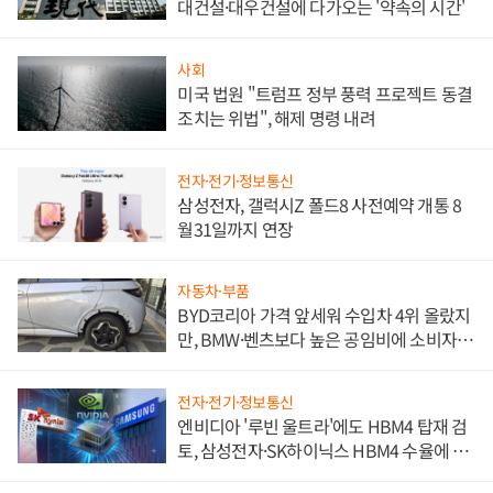
대건설·대우건설에 다가오는 '약속의 시간'
사회
미국 법원 "트럼프 정부 풍력 프로젝트 동결
조치는 위법", 해제 명령 내려
전자·전기·정보통신
삼성전자, 갤럭시Z 폴드8 사전예약 개통 8
월31일까지 연장
자동차·부품
BYD코리아 가격 앞세워 수입차 4위 올랐지
만, BMW·벤츠보다 높은 공임비에 소비자
불만 폭발
전자·전기·정보통신
엔비디아 '루빈 울트라'에도 HBM4 탑재 검
토, 삼성전자·SK하이닉스 HBM4 수율에 주
도권 갈린다