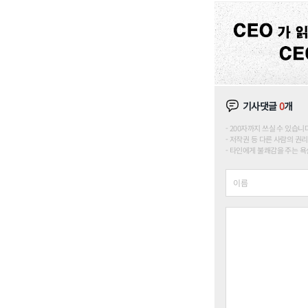
기사댓글
0
개
200자까지 쓰실 수 있습니다. (
저작권 등 다른 사람의 권리
타인에게 불쾌감을 주는 욕설