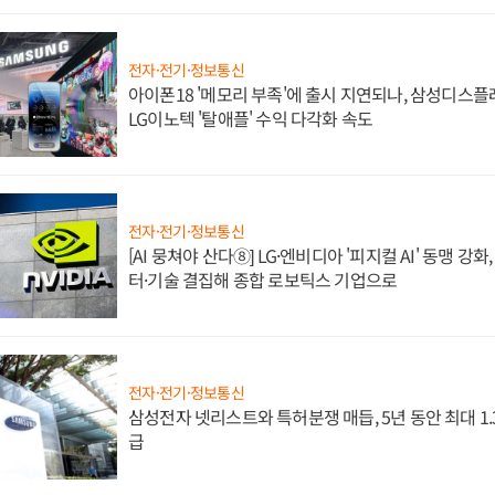
전자·전기·정보통신
아이폰18 '메모리 부족'에 출시 지연되나, 삼성디스
LG이노텍 '탈애플' 수익 다각화 속도
전자·전기·정보통신
[AI 뭉쳐야 산다⑧] LG·엔비디아 '피지컬 AI' 동맹 강
터·기술 결집해 종합 로보틱스 기업으로
전자·전기·정보통신
삼성전자 넷리스트와 특허분쟁 매듭, 5년 동안 최대 1
급