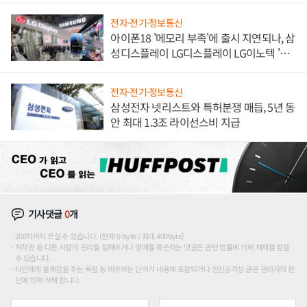
전자·전기·정보통신
아이폰18 '메모리 부족'에 출시 지연되나, 삼
성디스플레이 LG디스플레이 LG이노텍 '탈
애플' 수익 다각화 속도
전자·전기·정보통신
삼성전자 넷리스트와 특허분쟁 매듭, 5년 동
안 최대 1.3조 라이선스비 지급
기사댓글
0
개
200자까지 쓰실 수 있습니다. (현재 0 byte / 최대 400byte)
저작권 등 다른 사람의 권리를 침해하거나 명예를 훼손하는 댓글은 관련 법률에 의해 제재를 받을
수 있습니다.
타인에게 불쾌감을 주는 욕설 등 비하하는 단어가 내용에 포함되거나 인신공격성 글은 관리자의 판
단에 의해 삭제 합니다.