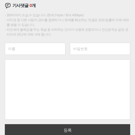
기사댓글
0
개
200자까지 쓰실 수 있습니다. (현재 0 byte / 최대 400byte)
저작권 등 다른 사람의 권리를 침해하거나 명예를 훼손하는 댓글은 관련 법률에 의해 제재
를 받을 수 있습니다.
타인에게 불쾌감을 주는 욕설 등 비하하는 단어가 내용에 포함되거나 인신공격성 글은 관
리자의 판단에 의해 삭제 합니다.