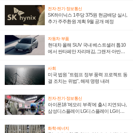
전자·전기·정보통신
SK하이닉스 1주당 375원 현금배당 실시,
추가 주주환원 계획 9월 공개 예정
자동차·부품
현대차 올해 SUV 국내 베스트셀러 톱10
에서 싼타페만 자리매김, 그랜저·아반떼
'세단 쌍끌이'로 내수 방어
사회
미국 법원 "트럼프 정부 풍력 프로젝트 동
결 조치는 위법", 해제 명령 내려
전자·전기·정보통신
아이폰18 '메모리 부족'에 출시 지연되나,
삼성디스플레이 LG디스플레이 LG이노
텍 '탈애플' 수익 다각화 속도
화학·에너지