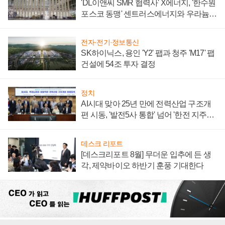
'DL이앤씨 SMR 협력사' X에너지, '한수원
포스코 동맹' 센트러스에너지와 우라늄
계약 체결
전자·전기·정보통신
SK하이닉스, 용인 'Y2' 팹과 청주 'M17' 팹
건설에 54조 투자 결정
정치
AI시대 맞아 25년 만에 전력산업 구조개
편 시동, '발전5사 통합' 넘어 '한전 지주사'
재편론도
데스크 리포트
[데스크리포트 8월] 무더운 입추에 든 생
각, 제약바이오 하반기 훈풍 기대한다