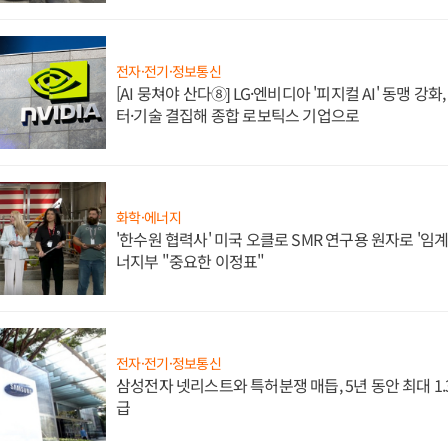
전자·전기·정보통신
[AI 뭉쳐야 산다⑧] LG·엔비디아 '피지컬 AI' 동맹 강
터·기술 결집해 종합 로보틱스 기업으로
화학·에너지
'한수원 협력사' 미국 오클로 SMR 연구용 원자로 '임계 
너지부 "중요한 이정표"
전자·전기·정보통신
삼성전자 넷리스트와 특허분쟁 매듭, 5년 동안 최대 1
급