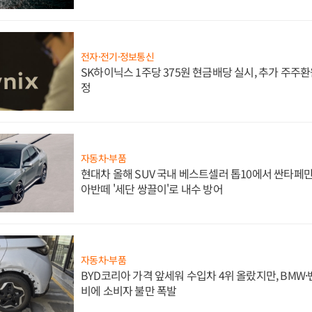
전자·전기·정보통신
SK하이닉스 1주당 375원 현금배당 실시, 추가 주주환
정
자동차·부품
현대차 올해 SUV 국내 베스트셀러 톱10에서 싼타페만
아반떼 '세단 쌍끌이'로 내수 방어
자동차·부품
BYD코리아 가격 앞세워 수입차 4위 올랐지만, BMW
비에 소비자 불만 폭발