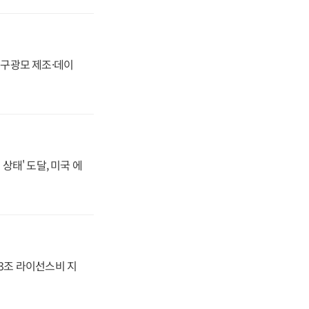
화, 구광모 제조·데이
상태' 도달, 미국 에
.3조 라이선스비 지