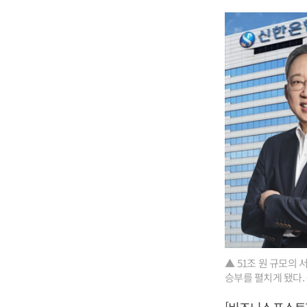
▲ 51조 원 규모의
승부를 펼치게 됐다