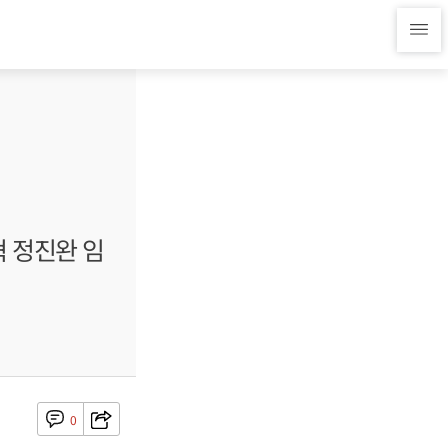
혁 정진완 임
0