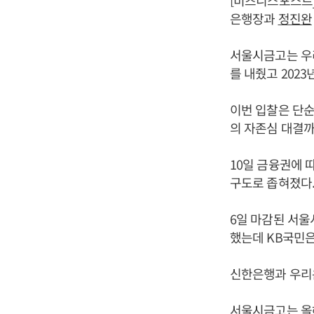
[비즈니스포스트]
은행장과
정진완
서울시금고는 우리
를 내줬고 202
이번 입찰은 단순
의 자존심 대결까
10일 금융권에 
구도로 좁혀졌다
6일 마감된 서울
했는데 KB국민은
신한은행과 우리은
서울시금고는 올해