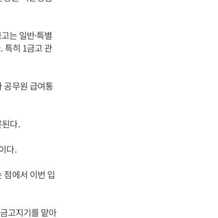
금고는 일반·특별
 특히 1금고 관
라 공무원 급여통
론된다.
이다.
 점에서 이번 입
안 금고지기를 맡아