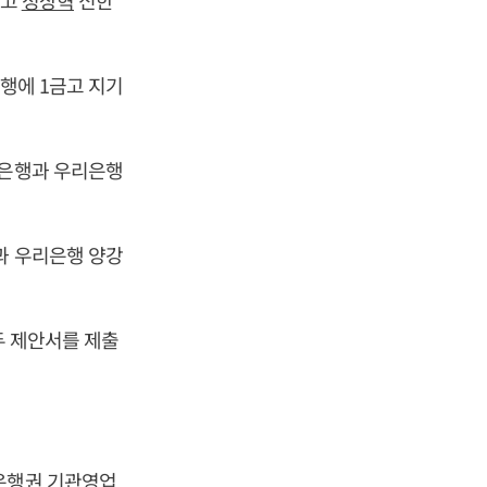
두고
정상혁
신한
은행에 1금고 지기
한은행과 우리은행
과 우리은행 양강
두 제안서를 제출
 은행권 기관영업