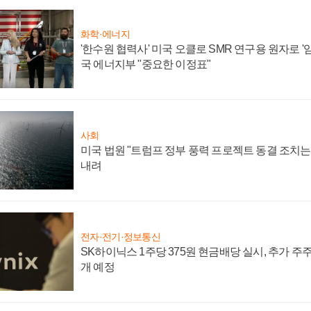
화학·에너지
'한수원 협력사' 미국 오클로 SMR 연구용 원자로 '임
국 에너지부 "중요한 이정표"
사회
미국 법원 "트럼프 정부 풍력 프로젝트 동결 조치는 
내려
전자·전기·정보통신
SK하이닉스 1주당 375원 현금배당 실시, 추가 주
개 예정