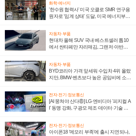
화학·에너지
'한수원 협력사' 미국 오클로 SMR 연구용
원자로 '임계 상태' 도달, 미국 에너지부
"중요한 이정표"
자동차·부품
현대차 올해 SUV 국내 베스트셀러 톱10
에서 싼타페만 자리매김, 그랜저·아반떼
'세단 쌍끌이'로 내수 방어
자동차·부품
BYD코리아 가격 앞세워 수입차 4위 올랐
지만, BMW·벤츠보다 높은 공임비에 소비
자 불만 폭발
전자·전기·정보통신
[AI 뭉쳐야 산다⑧] LG·엔비디아 '피지컬 A
I' 동맹 강화, 구광모 제조·데이터·기술 결
집해 종합 로보틱스 기업으로
전자·전기·정보통신
아이폰18 '메모리 부족'에 출시 지연되나,