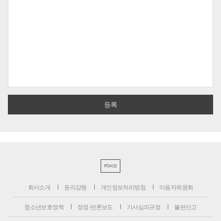
PC버전
회사소개
윤리강령
개인정보처리방침
이용자위원회
청소년보호정책
정정·반론보도
기사심의규정
불편신고