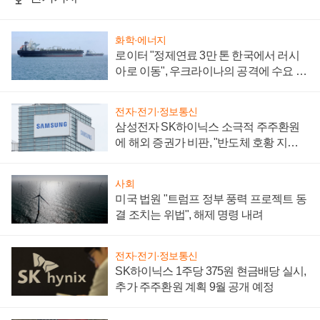
화학·에너지
로이터 "정제연료 3만 톤 한국에서 러시
아로 이동", 우크라이나의 공격에 수요 늘
어
전자·전기·정보통신
삼성전자 SK하이닉스 소극적 주주환원
에 해외 증권가 비판, "반도체 호황 지속
성 의문"
사회
미국 법원 "트럼프 정부 풍력 프로젝트 동
결 조치는 위법", 해제 명령 내려
전자·전기·정보통신
SK하이닉스 1주당 375원 현금배당 실시,
추가 주주환원 계획 9월 공개 예정