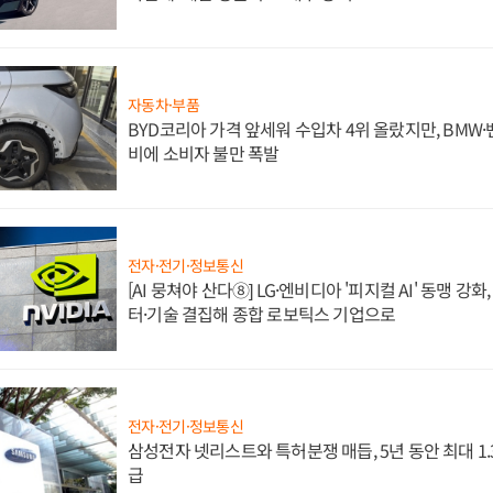
자동차·부품
BYD코리아 가격 앞세워 수입차 4위 올랐지만, BMW
비에 소비자 불만 폭발
전자·전기·정보통신
[AI 뭉쳐야 산다⑧] LG·엔비디아 '피지컬 AI' 동맹 강
터·기술 결집해 종합 로보틱스 기업으로
전자·전기·정보통신
삼성전자 넷리스트와 특허분쟁 매듭, 5년 동안 최대 1
급