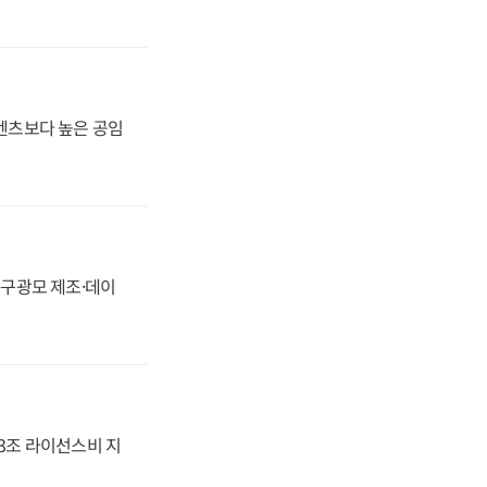
·벤츠보다 높은 공임
화, 구광모 제조·데이
.3조 라이선스비 지