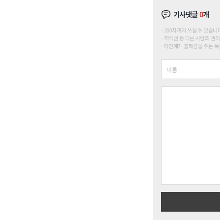
기사댓글
0
개
200자까지 쓰실 수 있습니다. (
저작권 등 다른 사람의 권리
타인에게 불쾌감을 주는 욕설