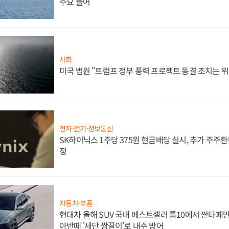
수요 늘어
사회
미국 법원 "트럼프 정부 풍력 프로젝트 동결 조치는 위
전자·전기·정보통신
SK하이닉스 1주당 375원 현금배당 실시, 추가 주주환
정
자동차·부품
현대차 올해 SUV 국내 베스트셀러 톱10에서 싼타페만
아반떼 '세단 쌍끌이'로 내수 방어