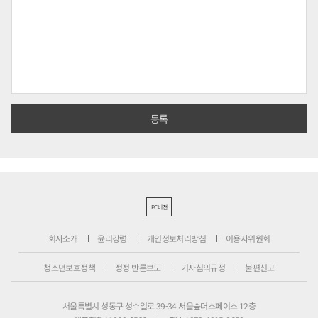
PC버전
회사소개
윤리강령
개인정보처리방침
이용자위원회
청소년보호정책
정정·반론보도
기사심의규정
불편신고
서울특별시 성동구 성수일로 39-34 서울숲더스페이스 12층