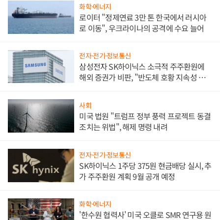
화학·에너지
로이터 "정제연료 3만 톤 한국에서 러시아
로 이동", 우크라이나의 공격에 수요 늘어
전자·전기·정보통신
삼성전자 SK하이닉스 소극적 주주환원에
해외 증권가 비판, "반도체 호황 지속성 의
문"
사회
미국 법원 "트럼프 정부 풍력 프로젝트 동결
조치는 위법", 해제 명령 내려
전자·전기·정보통신
SK하이닉스 1주당 375원 현금배당 실시, 추
가 주주환원 계획 9월 공개 예정
화학·에너지
'한수원 협력사' 미국 오클로 SMR 연구용 원