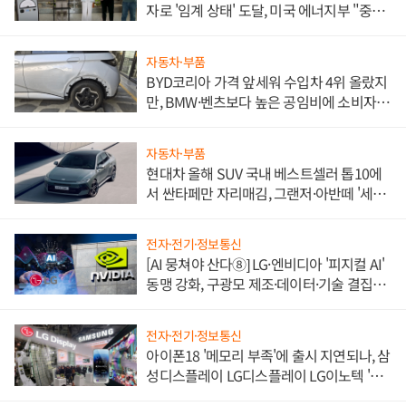
자로 '임계 상태' 도달, 미국 에너지부 "중요
한 이정표"
자동차·부품
BYD코리아 가격 앞세워 수입차 4위 올랐지
만, BMW·벤츠보다 높은 공임비에 소비자
불만 폭발
자동차·부품
현대차 올해 SUV 국내 베스트셀러 톱10에
서 싼타페만 자리매김, 그랜저·아반떼 '세단
쌍끌이'로 내수 방어
전자·전기·정보통신
[AI 뭉쳐야 산다⑧] LG·엔비디아 '피지컬 AI'
동맹 강화, 구광모 제조·데이터·기술 결집
해 종합 로보틱스 기업으로
전자·전기·정보통신
아이폰18 '메모리 부족'에 출시 지연되나, 삼
성디스플레이 LG디스플레이 LG이노텍 '탈
애플' 수익 다각화 속도