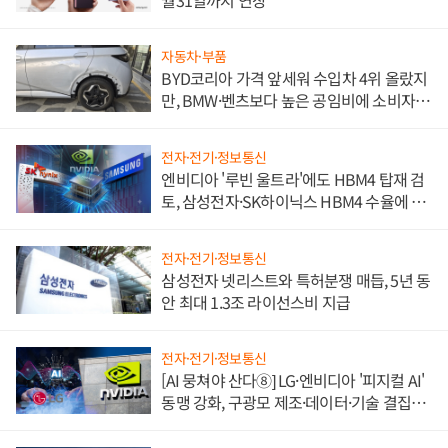
자동차·부품
BYD코리아 가격 앞세워 수입차 4위 올랐지
만, BMW·벤츠보다 높은 공임비에 소비자
불만 폭발
전자·전기·정보통신
엔비디아 '루빈 울트라'에도 HBM4 탑재 검
토, 삼성전자·SK하이닉스 HBM4 수율에 주
도권 갈린다
전자·전기·정보통신
삼성전자 넷리스트와 특허분쟁 매듭, 5년 동
안 최대 1.3조 라이선스비 지급
전자·전기·정보통신
[AI 뭉쳐야 산다⑧] LG·엔비디아 '피지컬 AI'
동맹 강화, 구광모 제조·데이터·기술 결집
해 종합 로보틱스 기업으로