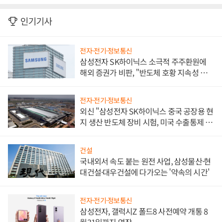
인기기사
전자·전기·정보통신
삼성전자 SK하이닉스 소극적 주주환원에
해외 증권가 비판, "반도체 호황 지속성 의
문"
전자·전기·정보통신
외신 "삼성전자 SK하이닉스 중국 공장용 현
지 생산 반도체 장비 시험, 미국 수출통제 대
비"
건설
국내외서 속도 붙는 원전 사업, 삼성물산·현
대건설·대우건설에 다가오는 '약속의 시간'
전자·전기·정보통신
삼성전자, 갤럭시Z 폴드8 사전예약 개통 8
월31일까지 연장