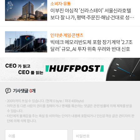
소비자·유통
이부진 야심작 '신라스테이' 서울신라호텔
보다 잘 나가, 평택·주문진·해남·건대로 성
장판 더 넓힌다
인터넷·게임·콘텐츠
빅테크 메모리반도체 포함 장기계약 '2.7조
달러' 규모, AI 투자 위축 우려와 반대 신호
기사댓글
0
개
200자까지 쓰실 수 있습니다. (현재 0 byte / 최대 400byte)
저작권 등 다른 사람의 권리를 침해하거나 명예를 훼손하는 댓글은 관련 법률에 의해 제재를 받을
수 있습니다.
타인에게 불쾌감을 주는 욕설 등 비하하는 단어가 내용에 포함되거나 인신공격성 글은 관리자의 판
단에 의해 삭제 합니다.