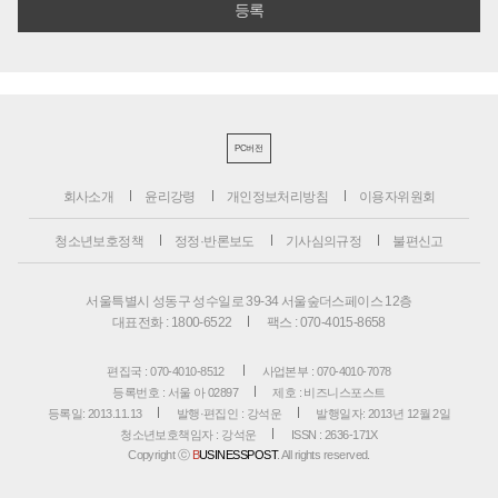
PC버전
회사소개
윤리강령
개인정보처리방침
이용자위원회
청소년보호정책
정정·반론보도
기사심의규정
불편신고
서울특별시 성동구 성수일로 39-34 서울숲더스페이스 12층
대표전화 : 1800-6522
팩스 : 070-4015-8658
편집국 : 070-4010-8512
사업본부 : 070-4010-7078
등록번호 : 서울 아 02897
제호 : 비즈니스포스트
등록일: 2013.11.13
발행·편집인 : 강석운
발행일자: 2013년 12월 2일
청소년보호책임자 : 강석운
ISSN : 2636-171X
Copyright ⓒ
B
USINESSPOST
. All rights reserved.