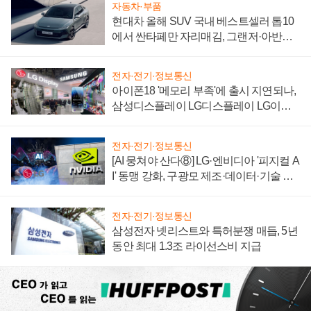
자동차·부품
현대차 올해 SUV 국내 베스트셀러 톱10
에서 싼타페만 자리매김, 그랜저·아반떼
'세단 쌍끌이'로 내수 방어
전자·전기·정보통신
아이폰18 '메모리 부족'에 출시 지연되나,
삼성디스플레이 LG디스플레이 LG이노
텍 '탈애플' 수익 다각화 속도
전자·전기·정보통신
[AI 뭉쳐야 산다⑧] LG·엔비디아 '피지컬 A
I' 동맹 강화, 구광모 제조·데이터·기술 결
집해 종합 로보틱스 기업으로
전자·전기·정보통신
삼성전자 넷리스트와 특허분쟁 매듭, 5년
동안 최대 1.3조 라이선스비 지급