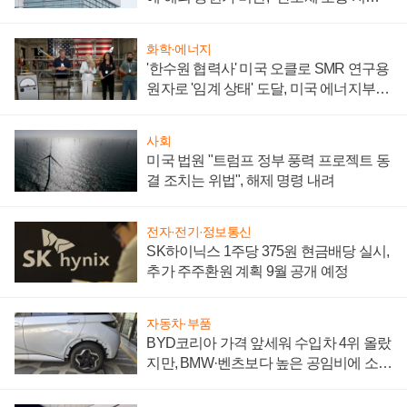
성 의문"
화학·에너지
'한수원 협력사' 미국 오클로 SMR 연구용
원자로 '임계 상태' 도달, 미국 에너지부
"중요한 이정표"
사회
미국 법원 "트럼프 정부 풍력 프로젝트 동
결 조치는 위법", 해제 명령 내려
전자·전기·정보통신
SK하이닉스 1주당 375원 현금배당 실시,
추가 주주환원 계획 9월 공개 예정
자동차·부품
BYD코리아 가격 앞세워 수입차 4위 올랐
지만, BMW·벤츠보다 높은 공임비에 소비
자 불만 폭발