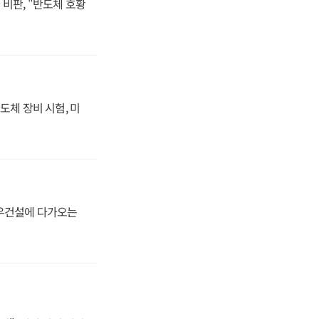
비판, "반도체 호황
도체 장비 시험, 미
대우건설에 다가오는