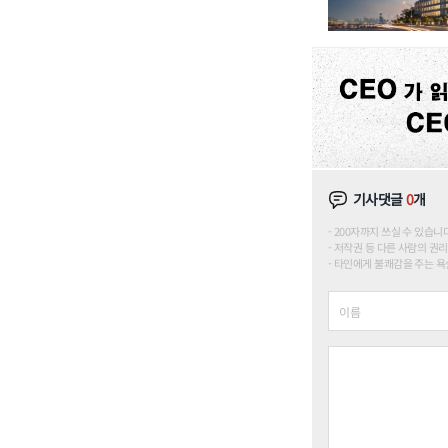
기사댓글
0
개
200자까지 쓰실 수 있습니다. (
저작권 등 다른 사람의 권리
타인에게 불쾌감을 주는 욕설