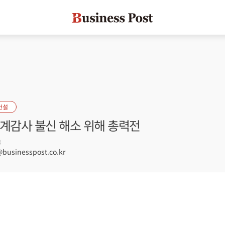
건설
회계감사 불신 해소 위해 총력전
3
usinesspost.co.kr