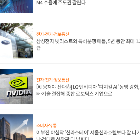
M4 수율에 주도권 갈린다
전자·전기·정보통신
삼성전자 넷리스트와 특허분쟁 매듭, 5년 동안 최대 1
급
전자·전기·정보통신
[AI 뭉쳐야 산다⑧] LG·엔비디아 '피지컬 AI' 동맹 강
터·기술 결집해 종합 로보틱스 기업으로
소비자·유통
이부진 야심작 '신라스테이' 서울신라호텔보다 잘 나가
남·건대로 성장판 더 넓힌다