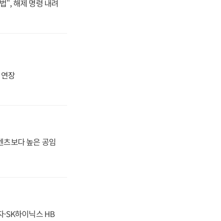
법", 해제 명령 내려
지 연장
·벤츠보다 높은 공임
자·SK하이닉스 HB