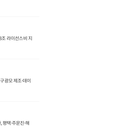
.3조 라이선스비 지
화, 구광모 제조·데이
, 평택·주문진·해