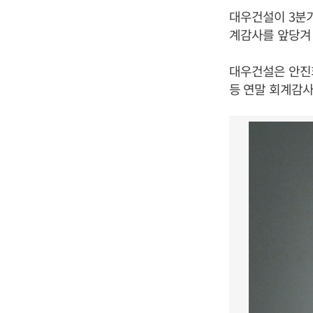
대우건설이 3분기
계감사를 앞당겨
대우건설은 안진
등 연말 회계감사