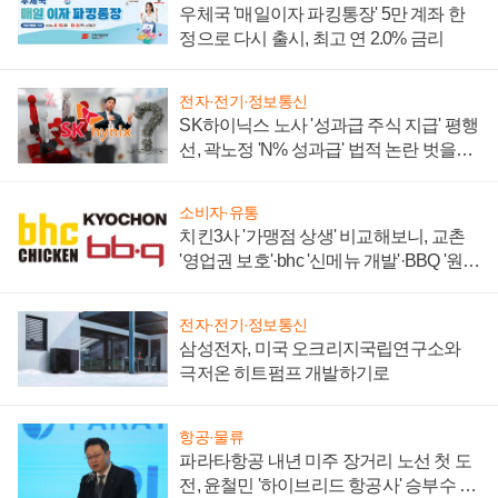
우체국 '매일이자 파킹통장' 5만 계좌 한
정으로 다시 출시, 최고 연 2.0% 금리
전자·전기·정보통신
SK하이닉스 노사 '성과급 주식 지급' 평행
선, 곽노정 'N% 성과급' 법적 논란 벗을지
주목
소비자·유통
치킨3사 '가맹점 상생' 비교해보니, 교촌
'영업권 보호'·bhc '신메뉴 개발'·BBQ '원가
부담'
전자·전기·정보통신
삼성전자, 미국 오크리지국립연구소와
극저온 히트펌프 개발하기로
항공·물류
파라타항공 내년 미주 장거리 노선 첫 도
전, 윤철민 '하이브리드 항공사' 승부수 통