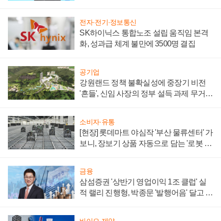
할까
전자·전기·정보통신
SK하이닉스 통합노조 설립 움직임 본격
화, 성과급 체계 불만에 3500명 결집
공기업
강원랜드 정책 불확실성에 중장기 비전
'흔들', 신임 사장의 정부 설득 과제 무거워
져
소비자·유통
[현장] 롯데마트 야심작 '부산 물류센터' 가
보니, 장보기 상품 자동으로 담는 '로봇 40
0대' 장관
금융
삼섬증권 '상반기 영업이익 1조 클럽' 실
적 랠리 진행형, 박종문 '발행어음' 달고 연
임 향하나