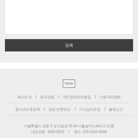
PC버전
회사소개
윤리강령
개인정보처리방침
이용자위원회
청소년보호정책
정정·반론보도
기사심의규정
불편신고
서울특별시 성동구 성수일로 39-34 서울숲더스페이스 12층
대표전화 : 1800-6522
팩스 : 070-4015-8658