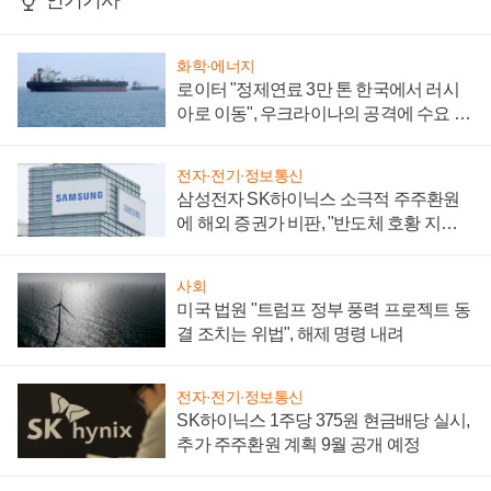
인기기사
화학·에너지
로이터 "정제연료 3만 톤 한국에서 러시
아로 이동", 우크라이나의 공격에 수요 늘
어
전자·전기·정보통신
삼성전자 SK하이닉스 소극적 주주환원
에 해외 증권가 비판, "반도체 호황 지속
성 의문"
사회
미국 법원 "트럼프 정부 풍력 프로젝트 동
결 조치는 위법", 해제 명령 내려
전자·전기·정보통신
SK하이닉스 1주당 375원 현금배당 실시,
추가 주주환원 계획 9월 공개 예정