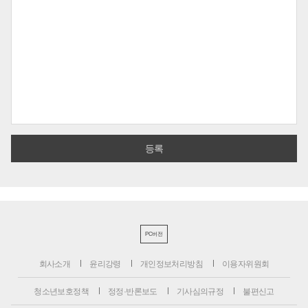
PC버전
회사소개
윤리강령
개인정보처리방침
이용자위원회
청소년보호정책
정정·반론보도
기사심의규정
불편신고