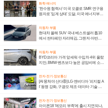
화학·에너지
'한수원 협력사' 미국 오클로 SMR 연구용
원자로 '임계 상태' 도달, 미국 에너지부
"중요한 이정표"
자동차·부품
현대차 올해 SUV 국내 베스트셀러 톱10
에서 싼타페만 자리매김, 그랜저·아반떼
'세단 쌍끌이'로 내수 방어
자동차·부품
BYD코리아 가격 앞세워 수입차 4위 올랐
지만, BMW·벤츠보다 높은 공임비에 소비
자 불만 폭발
전자·전기·정보통신
[AI 뭉쳐야 산다⑧] LG·엔비디아 '피지컬 A
I' 동맹 강화, 구광모 제조·데이터·기술 결
집해 종합 로보틱스 기업으로
전자·전기·정보통신
아이폰18 '메모리 부족'에 출시 지연되나,