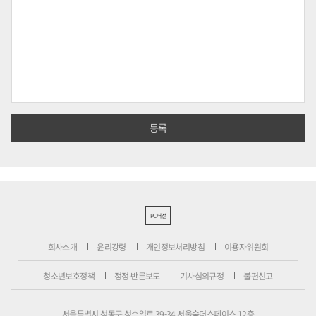
PC버전
회사소개
윤리강령
개인정보처리방침
이용자위원회
청소년보호정책
정정·반론보도
기사심의규정
불편신고
서울특별시 성동구 성수일로 39-34 서울숲더스페이스 12층