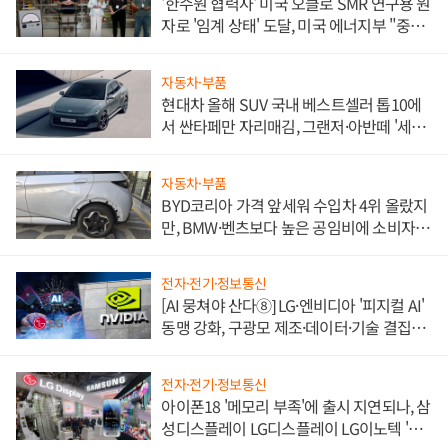
'한수원 협력사' 미국 오클로 SMR 연구용 원
자로 '임계 상태' 도달, 미국 에너지부 "중요
한 이정표"
자동차·부품
현대차 올해 SUV 국내 베스트셀러 톱10에
서 싼타페만 자리매김, 그랜저·아반떼 '세단
쌍끌이'로 내수 방어
자동차·부품
BYD코리아 가격 앞세워 수입차 4위 올랐지
만, BMW·벤츠보다 높은 공임비에 소비자
불만 폭발
전자·전기·정보통신
[AI 뭉쳐야 산다⑧] LG·엔비디아 '피지컬 AI'
동맹 강화, 구광모 제조·데이터·기술 결집
해 종합 로보틱스 기업으로
전자·전기·정보통신
아이폰18 '메모리 부족'에 출시 지연되나, 삼
성디스플레이 LG디스플레이 LG이노텍 '탈