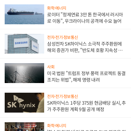
화학·에너지
로이터 "정제연료 3만 톤 한국에서 러시아
로 이동", 우크라이나의 공격에 수요 늘어
전자·전기·정보통신
삼성전자 SK하이닉스 소극적 주주환원에
해외 증권가 비판, "반도체 호황 지속성 의
문"
사회
미국 법원 "트럼프 정부 풍력 프로젝트 동결
조치는 위법", 해제 명령 내려
전자·전기·정보통신
SK하이닉스 1주당 375원 현금배당 실시, 추
가 주주환원 계획 9월 공개 예정
화학·에너지