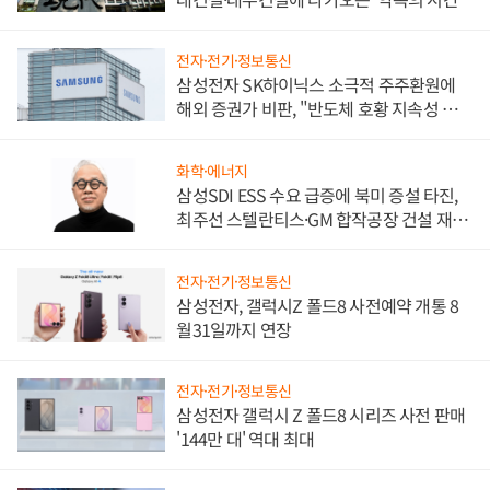
전자·전기·정보통신
삼성전자 SK하이닉스 소극적 주주환원에
해외 증권가 비판, "반도체 호황 지속성 의
문"
화학·에너지
삼성SDI ESS 수요 급증에 북미 증설 타진,
최주선 스텔란티스·GM 합작공장 건설 재추
진하나
전자·전기·정보통신
삼성전자, 갤럭시Z 폴드8 사전예약 개통 8
월31일까지 연장
전자·전기·정보통신
삼성전자 갤럭시 Z 폴드8 시리즈 사전 판매
'144만 대' 역대 최대