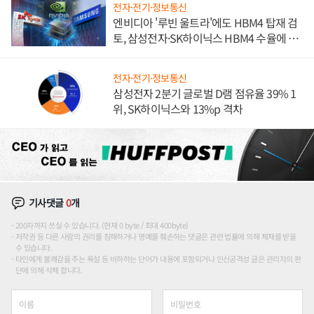
전자·전기·정보통신
엔비디아 '루빈 울트라'에도 HBM4 탑재 검
토, 삼성전자·SK하이닉스 HBM4 수율에 주
도권 갈린다
전자·전기·정보통신
삼성전자 2분기 글로벌 D램 점유율 39% 1
위, SK하이닉스와 13%p 격차
기사댓글
0
개
200자까지 쓰실 수 있습니다. (현재 0 byte / 최대 400byte)
저작권 등 다른 사람의 권리를 침해하거나 명예를 훼손하는 댓글은 관련 법률에 의해 제재를 받을
수 있습니다.
타인에게 불쾌감을 주는 욕설 등 비하하는 단어가 내용에 포함되거나 인신공격성 글은 관리자의 판
단에 의해 삭제 합니다.