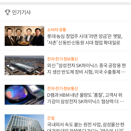
인기기사
소비자·유통
롯데·농심 창업주 시대 '라면 앙금'은 옛말,
'사촌' 신동빈·신동원 시대 협업 확대일로
전자·전기·정보통신
외신 "삼성전자 SK하이닉스 중국 공장용 현
지 생산 반도체 장비 시험, 미국 수출통제 대
비"
전자·전기·정보통신
D램과 HBM 내년 물량도 '품절', 고객사 위
기감이 삼성전자 SK하이닉스 협상력 더 키
워
건설
국내외서 속도 붙는 원전 사업, 삼성물산·현
대건설·대우건설에 다가오는 '약속의 시간'