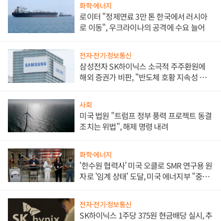
화학·에너지
로이터 "정제연료 3만 톤 한국에서 러시아
로 이동", 우크라이나의 공격에 수요 늘어
전자·전기·정보통신
삼성전자 SK하이닉스 소극적 주주환원에
해외 증권가 비판, "반도체 호황 지속성 의
문"
사회
미국 법원 "트럼프 정부 풍력 프로젝트 동결
조치는 위법", 해제 명령 내려
화학·에너지
'한수원 협력사' 미국 오클로 SMR 연구용 원
자로 '임계 상태' 도달, 미국 에너지부 "중요
한 이정표"
전자·전기·정보통신
SK하이닉스 1주당 375원 현금배당 실시, 추