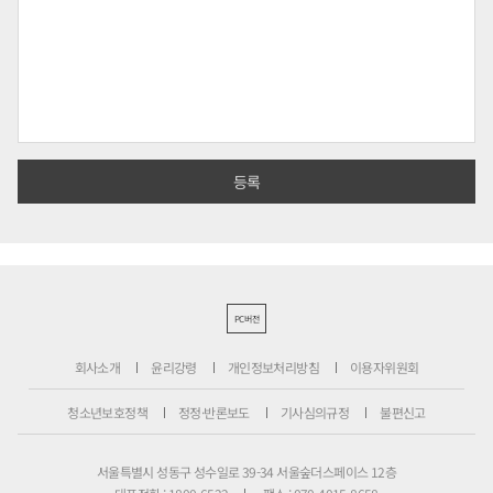
PC버전
회사소개
윤리강령
개인정보처리방침
이용자위원회
청소년보호정책
정정·반론보도
기사심의규정
불편신고
서울특별시 성동구 성수일로 39-34 서울숲더스페이스 12층