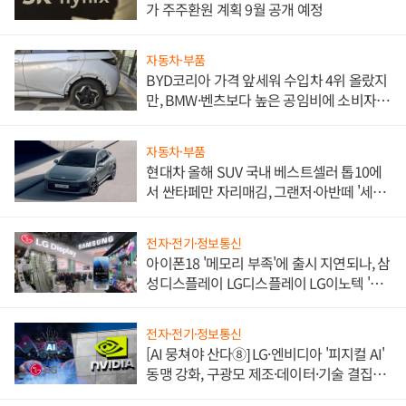
가 주주환원 계획 9월 공개 예정
자동차·부품
BYD코리아 가격 앞세워 수입차 4위 올랐지
만, BMW·벤츠보다 높은 공임비에 소비자
불만 폭발
자동차·부품
현대차 올해 SUV 국내 베스트셀러 톱10에
서 싼타페만 자리매김, 그랜저·아반떼 '세단
쌍끌이'로 내수 방어
전자·전기·정보통신
아이폰18 '메모리 부족'에 출시 지연되나, 삼
성디스플레이 LG디스플레이 LG이노텍 '탈
애플' 수익 다각화 속도
전자·전기·정보통신
[AI 뭉쳐야 산다⑧] LG·엔비디아 '피지컬 AI'
동맹 강화, 구광모 제조·데이터·기술 결집
해 종합 로보틱스 기업으로