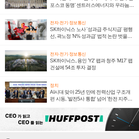
포스코 동맹' 센트러스에너지와 우라늄
계약 체결
전자·전기·정보통신
SK하이닉스 노사 '성과급 주식지급' 평행
선, 곽노정 'N% 성과급' 법적 논란 벗을지
주목
전자·전기·정보통신
SK하이닉스, 용인 'Y2' 팹과 청주 'M17' 팹
건설에 54조 투자 결정
정치
AI시대 맞아 25년 만에 전력산업 구조개
편 시동, '발전5사 통합' 넘어 '한전 지주사'
재편론도