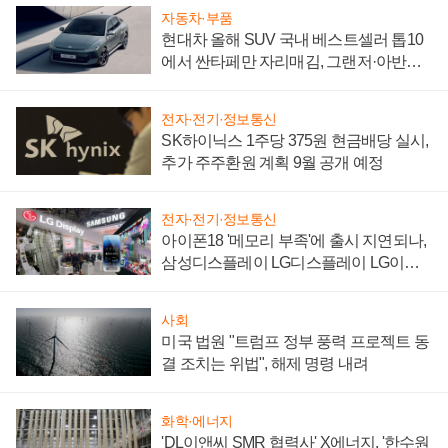
자동차·부품
현대차 올해 SUV 국내 베스트셀러 톱10
에서 싼타페만 자리매김, 그랜저·아반떼
'세단 쌍끌이'로 내수 방어
전자·전기·정보통신
SK하이닉스 1주당 375원 현금배당 실시,
추가 주주환원 계획 9월 공개 예정
전자·전기·정보통신
아이폰18 '메모리 부족'에 출시 지연되나,
삼성디스플레이 LG디스플레이 LG이노
텍 '탈애플' 수익 다각화 속도
사회
미국 법원 "트럼프 정부 풍력 프로젝트 동
결 조치는 위법", 해제 명령 내려
화학·에너지
'DL이앤씨 SMR 협력사' X에너지, '한수원