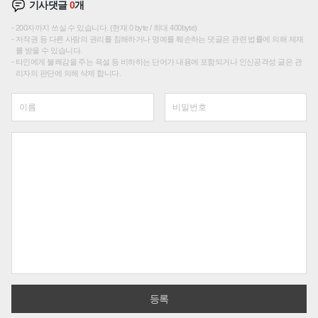
기사댓글
0
개
200자까지 쓰실 수 있습니다. (현재 0 byte / 최대 400byte)
저작권 등 다른 사람의 권리를 침해하거나 명예를 훼손하는 댓글은 관련 법률에 의해 제재
를 받을 수 있습니다.
타인에게 불쾌감을 주는 욕설 등 비하하는 단어가 내용에 포함되거나 인신공격성 글은 관
리자의 판단에 의해 삭제 합니다.