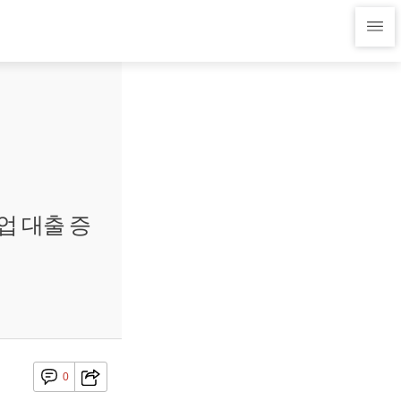
업 대출 증
0