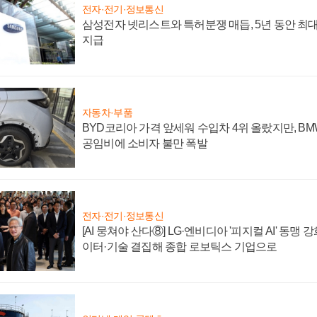
전자·전기·정보통신
삼성전자 넷리스트와 특허분쟁 매듭, 5년 동안 최대
지급
자동차·부품
BYD코리아 가격 앞세워 수입차 4위 올랐지만, B
공임비에 소비자 불만 폭발
전자·전기·정보통신
[AI 뭉쳐야 산다⑧] LG·엔비디아 '피지컬 AI' 동맹 
이터·기술 결집해 종합 로보틱스 기업으로