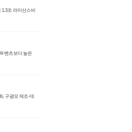
 1.3조 라이선스비
MW·벤츠보다 높은
강화, 구광모 제조·데