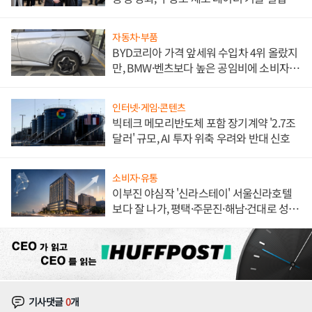
해 종합 로보틱스 기업으로
자동차·부품
BYD코리아 가격 앞세워 수입차 4위 올랐지
만, BMW·벤츠보다 높은 공임비에 소비자
불만 폭발
인터넷·게임·콘텐츠
빅테크 메모리반도체 포함 장기계약 '2.7조
달러' 규모, AI 투자 위축 우려와 반대 신호
소비자·유통
이부진 야심작 '신라스테이' 서울신라호텔
보다 잘 나가, 평택·주문진·해남·건대로 성
장판 더 넓힌다
기사댓글
0
개