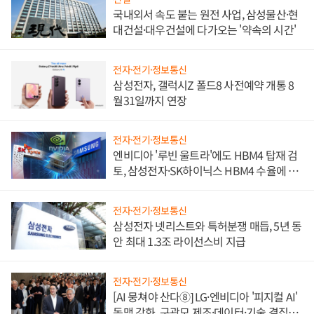
국내외서 속도 붙는 원전 사업, 삼성물산·현
대건설·대우건설에 다가오는 '약속의 시간'
전자·전기·정보통신
삼성전자, 갤럭시Z 폴드8 사전예약 개통 8
월31일까지 연장
전자·전기·정보통신
엔비디아 '루빈 울트라'에도 HBM4 탑재 검
토, 삼성전자·SK하이닉스 HBM4 수율에 주
도권 갈린다
전자·전기·정보통신
삼성전자 넷리스트와 특허분쟁 매듭, 5년 동
안 최대 1.3조 라이선스비 지급
전자·전기·정보통신
[AI 뭉쳐야 산다⑧] LG·엔비디아 '피지컬 AI'
동맹 강화, 구광모 제조·데이터·기술 결집