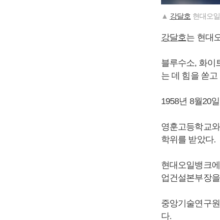
▲
강달호
현대오일
강달호
는 현대
블루수소, 화이
는 데 힘을 쏟고
1958년 8월20
영훈고등학교와
학위를 받았다.
현대오일뱅크에 
업건설본부장을 
중앙기술연구원 
다.