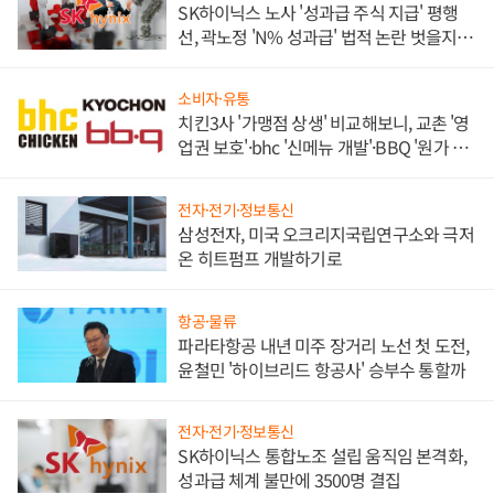
SK하이닉스 노사 '성과급 주식 지급' 평행
선, 곽노정 'N% 성과급' 법적 논란 벗을지 주
목
소비자·유통
치킨3사 '가맹점 상생' 비교해보니, 교촌 '영
업권 보호'·bhc '신메뉴 개발'·BBQ '원가 부
담'
전자·전기·정보통신
삼성전자, 미국 오크리지국립연구소와 극저
온 히트펌프 개발하기로
항공·물류
파라타항공 내년 미주 장거리 노선 첫 도전,
윤철민 '하이브리드 항공사' 승부수 통할까
전자·전기·정보통신
SK하이닉스 통합노조 설립 움직임 본격화,
성과급 체계 불만에 3500명 결집