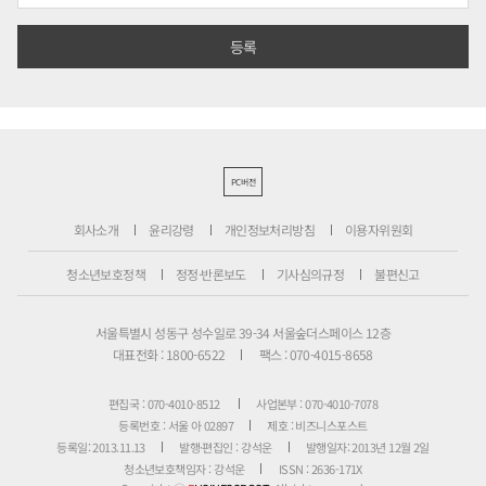
PC버전
회사소개
윤리강령
개인정보처리방침
이용자위원회
청소년보호정책
정정·반론보도
기사심의규정
불편신고
서울특별시 성동구 성수일로 39-34 서울숲더스페이스 12층
대표전화 : 1800-6522
팩스 : 070-4015-8658
편집국 : 070-4010-8512
사업본부 : 070-4010-7078
등록번호 : 서울 아 02897
제호 : 비즈니스포스트
등록일: 2013.11.13
발행·편집인 : 강석운
발행일자: 2013년 12월 2일
청소년보호책임자 : 강석운
ISSN : 2636-171X