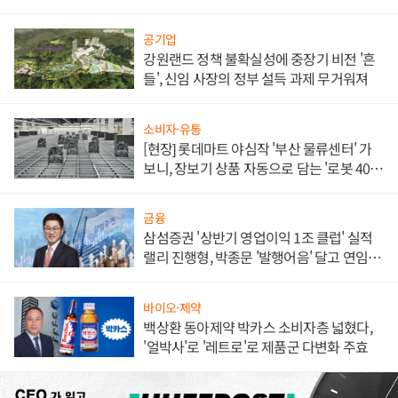
공기업
강원랜드 정책 불확실성에 중장기 비전 '흔
들', 신임 사장의 정부 설득 과제 무거워져
소비자·유통
[현장] 롯데마트 야심작 '부산 물류센터' 가
보니, 장보기 상품 자동으로 담는 '로봇 400
대' 장관
금융
삼섬증권 '상반기 영업이익 1조 클럽' 실적
랠리 진행형, 박종문 '발행어음' 달고 연임 향
하나
바이오·제약
백상환 동아제약 박카스 소비자층 넓혔다,
'얼박사'로 '레트로'로 제품군 다변화 주효