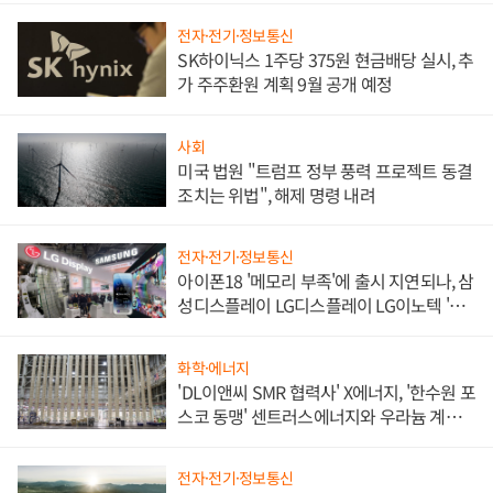
전자·전기·정보통신
SK하이닉스 1주당 375원 현금배당 실시, 추
가 주주환원 계획 9월 공개 예정
사회
미국 법원 "트럼프 정부 풍력 프로젝트 동결
조치는 위법", 해제 명령 내려
전자·전기·정보통신
아이폰18 '메모리 부족'에 출시 지연되나, 삼
성디스플레이 LG디스플레이 LG이노텍 '탈
애플' 수익 다각화 속도
화학·에너지
'DL이앤씨 SMR 협력사' X에너지, '한수원 포
스코 동맹' 센트러스에너지와 우라늄 계약
체결
전자·전기·정보통신