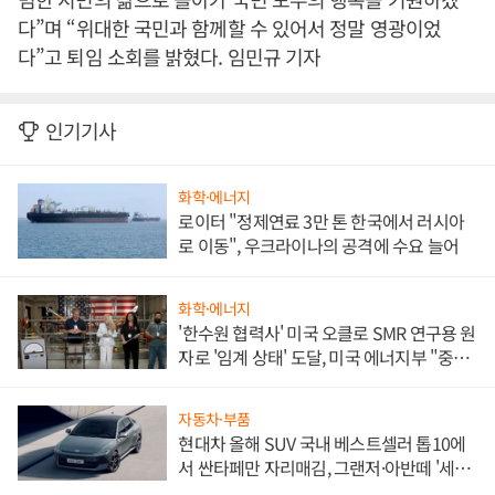
다”며 “위대한 국민과 함께할 수 있어서 정말 영광이었
다”고 퇴임 소회를 밝혔다. 임민규 기자
인기기사
화학·에너지
로이터 "정제연료 3만 톤 한국에서 러시아
로 이동", 우크라이나의 공격에 수요 늘어
화학·에너지
'한수원 협력사' 미국 오클로 SMR 연구용 원
자로 '임계 상태' 도달, 미국 에너지부 "중요
한 이정표"
자동차·부품
현대차 올해 SUV 국내 베스트셀러 톱10에
서 싼타페만 자리매김, 그랜저·아반떼 '세단
쌍끌이'로 내수 방어