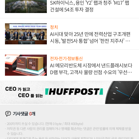
SK하이닉스, 용인 'Y2' 팹과 청주 'M17' 팹
건설에 54조 투자 결정
정치
AI시대 맞아 25년 만에 전력산업 구조개편
시동, '발전5사 통합' 넘어 '한전 지주사' 재편
론도
전자·전기·정보통신
AI 메모리반도체 시장에서 낸드플래시보다
D램 부각, 고객사 물량 선점 수요의 '우선순
위'
기사댓글
0
개
200자까지 쓰실 수 있습니다. (현재 0 byte / 최대 400byte)
저작권 등 다른 사람의 권리를 침해하거나 명예를 훼손하는 댓글은 관련 법률에 의해 제재를 받을
수 있습니다.
타인에게 불쾌감을 주는 욕설 등 비하하는 단어가 내용에 포함되거나 인신공격성 글은 관리자의 판