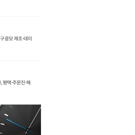
화, 구광모 제조·데이
, 평택·주문진·해