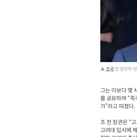
▲
조국
전 법무부 장
그는 이보다 몇 
를 공유하며 “즉
가”라고 따졌다.
조 전 장관은 “
고려대 입시에 제