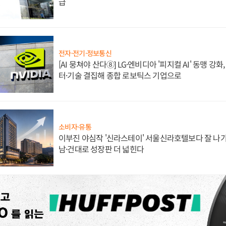
급
전자·전기·정보통신
[AI 뭉쳐야 산다⑧] LG·엔비디아 '피지컬 AI' 동맹 강
터·기술 결집해 종합 로보틱스 기업으로
소비자·유통
이부진 야심작 '신라스테이' 서울신라호텔보다 잘 나가
남·건대로 성장판 더 넓힌다