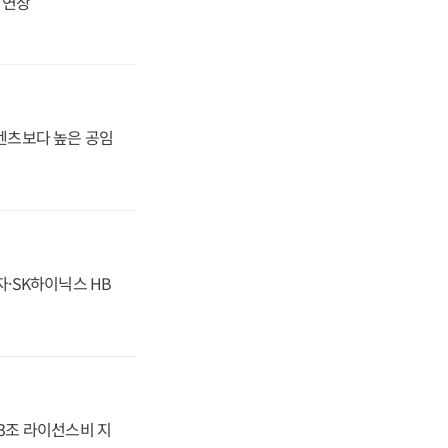
지 연장
·벤츠보다 높은 공임
자·SK하이닉스 HB
.3조 라이선스비 지