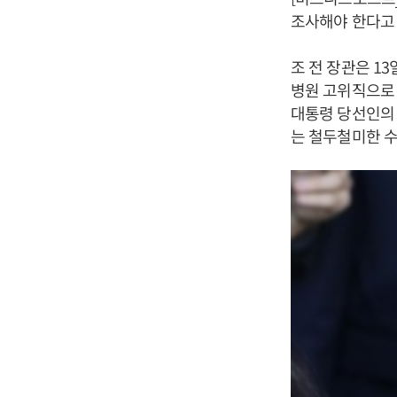
조사해야 한다고
조 전 장관은 1
병원 고위직으로 
대통령 당선인의 
는 철두철미한 수