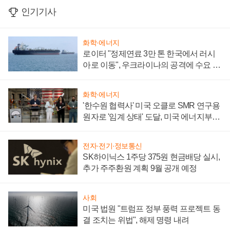
인기기사
화학·에너지
로이터 "정제연료 3만 톤 한국에서 러시
아로 이동", 우크라이나의 공격에 수요 늘
어
화학·에너지
'한수원 협력사' 미국 오클로 SMR 연구용
원자로 '임계 상태' 도달, 미국 에너지부
"중요한 이정표"
전자·전기·정보통신
SK하이닉스 1주당 375원 현금배당 실시,
추가 주주환원 계획 9월 공개 예정
사회
미국 법원 "트럼프 정부 풍력 프로젝트 동
결 조치는 위법", 해제 명령 내려