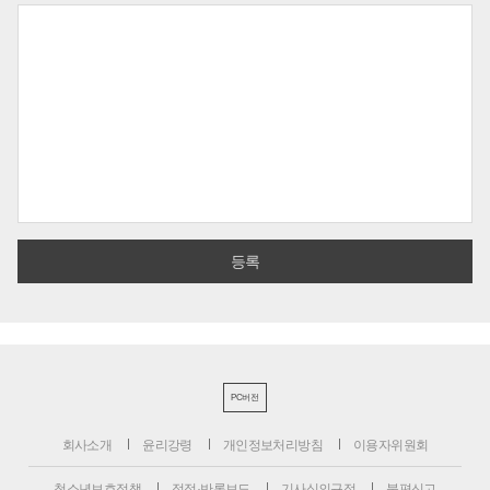
PC버전
회사소개
윤리강령
개인정보처리방침
이용자위원회
청소년보호정책
정정·반론보도
기사심의규정
불편신고