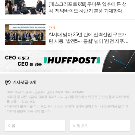
[데스크리포트 8월] 무더운 입추에 든 생
각, 제약바이오 하반기 훈풍 기대한다
정치
AI시대 맞아 25년 만에 전력산업 구조개
편 시동, '발전5사 통합' 넘어 '한전 지주사'
재편론도
기사댓글
0
개
200자까지 쓰실 수 있습니다. (현재 0 byte / 최대 400byte)
저작권 등 다른 사람의 권리를 침해하거나 명예를 훼손하는 댓글은 관련 법률에 의해 제재
를 받을 수 있습니다.
타인에게 불쾌감을 주는 욕설 등 비하하는 단어가 내용에 포함되거나 인신공격성 글은 관
리자의 판단에 의해 삭제 합니다.