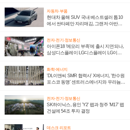
자동차·부품
현대차 올해 SUV 국내 베스트셀러 톱10
에서 싼타페만 자리매김, 그랜저·아반떼
'세단 쌍끌이'로 내수 방어
전자·전기·정보통신
아이폰18 '메모리 부족'에 출시 지연되나,
삼성디스플레이 LG디스플레이 LG이노
텍 '탈애플' 수익 다각화 속도
화학·에너지
'DL이앤씨 SMR 협력사' X에너지, '한수원
포스코 동맹' 센트러스에너지와 우라늄
계약 체결
전자·전기·정보통신
SK하이닉스, 용인 'Y2' 팹과 청주 'M17' 팹
건설에 54조 투자 결정
데스크 리포트