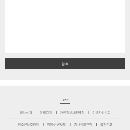
PC버전
회사소개
윤리강령
개인정보처리방침
이용자위원회
청소년보호정책
정정·반론보도
기사심의규정
불편신고