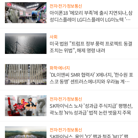
전자·전기·정보통신
아이폰18 '메모리 부족'에 출시 지연되나, 삼
성디스플레이 LG디스플레이 LG이노텍 '탈
애플' 수익 다각화 속도
사회
미국 법원 "트럼프 정부 풍력 프로젝트 동결
조치는 위법", 해제 명령 내려
화학·에너지
'DL이앤씨 SMR 협력사' X에너지, '한수원 포
스코 동맹' 센트러스에너지와 우라늄 계약
체결
전자·전기·정보통신
SK하이닉스 노사 '성과급 주식지급' 평행선,
곽노정 'N% 성과급' 법적 논란 벗을지 주목
전자·전기·정보통신
SK하이닉스, 용인 'Y2' 팹과 청주 'M17' 팹