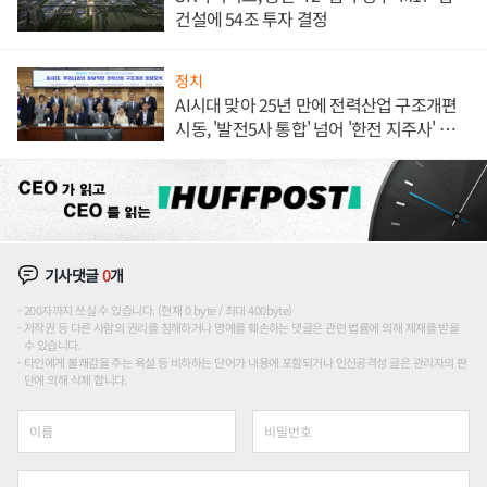
건설에 54조 투자 결정
정치
AI시대 맞아 25년 만에 전력산업 구조개편
시동, '발전5사 통합' 넘어 '한전 지주사' 재편
론도
기사댓글
0
개
200자까지 쓰실 수 있습니다. (현재 0 byte / 최대 400byte)
저작권 등 다른 사람의 권리를 침해하거나 명예를 훼손하는 댓글은 관련 법률에 의해 제재를 받을
수 있습니다.
타인에게 불쾌감을 주는 욕설 등 비하하는 단어가 내용에 포함되거나 인신공격성 글은 관리자의 판
단에 의해 삭제 합니다.