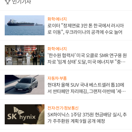
인기기사
화학·에너지
로이터 "정제연료 3만 톤 한국에서 러시아
로 이동", 우크라이나의 공격에 수요 늘어
화학·에너지
'한수원 협력사' 미국 오클로 SMR 연구용 원
자로 '임계 상태' 도달, 미국 에너지부 "중요
한 이정표"
자동차·부품
현대차 올해 SUV 국내 베스트셀러 톱10에
서 싼타페만 자리매김, 그랜저·아반떼 '세단
쌍끌이'로 내수 방어
전자·전기·정보통신
SK하이닉스 1주당 375원 현금배당 실시, 추
가 주주환원 계획 9월 공개 예정