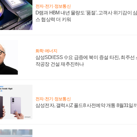
전자·전기·정보통신
D램과 HBM 내년 물량도 '품절', 고객사 위기감이
스 협상력 더 키워
화학·에너지
삼성SDI ESS 수요 급증에 북미 증설 타진, 최주선
작공장 건설 재추진하나
전자·전기·정보통신
삼성전자, 갤럭시Z 폴드8 사전예약 개통 8월31일