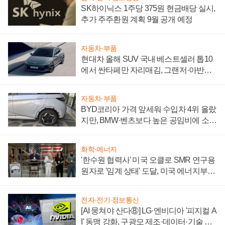
SK하이닉스 1주당 375원 현금배당 실시,
추가 주주환원 계획 9월 공개 예정
자동차·부품
현대차 올해 SUV 국내 베스트셀러 톱10
에서 싼타페만 자리매김, 그랜저·아반떼
'세단 쌍끌이'로 내수 방어
자동차·부품
BYD코리아 가격 앞세워 수입차 4위 올랐
지만, BMW·벤츠보다 높은 공임비에 소비
자 불만 폭발
화학·에너지
'한수원 협력사' 미국 오클로 SMR 연구용
원자로 '임계 상태' 도달, 미국 에너지부
"중요한 이정표"
전자·전기·정보통신
[AI 뭉쳐야 산다⑧] LG·엔비디아 '피지컬 A
I' 동맹 강화, 구광모 제조·데이터·기술 결