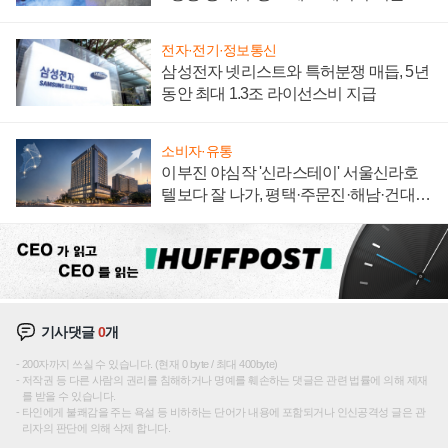
집해 종합 로보틱스 기업으로
전자·전기·정보통신
삼성전자 넷리스트와 특허분쟁 매듭, 5년
동안 최대 1.3조 라이선스비 지급
소비자·유통
이부진 야심작 '신라스테이' 서울신라호
텔보다 잘 나가, 평택·주문진·해남·건대로
성장판 더 넓힌다
기사댓글
0
개
200자까지 쓰실 수 있습니다. (현재 0 byte / 최대 400byte)
저작권 등 다른 사람의 권리를 침해하거나 명예를 훼손하는 댓글은 관련 법률에 의해 제재
를 받을 수 있습니다.
타인에게 불쾌감을 주는 욕설 등 비하하는 단어가 내용에 포함되거나 인신공격성 글은 관
리자의 판단에 의해 삭제 합니다.