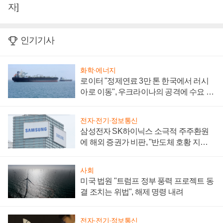
자]
인기기사
화학·에너지
로이터 "정제연료 3만 톤 한국에서 러시
아로 이동", 우크라이나의 공격에 수요 늘
어
전자·전기·정보통신
삼성전자 SK하이닉스 소극적 주주환원
에 해외 증권가 비판, "반도체 호황 지속
성 의문"
사회
미국 법원 "트럼프 정부 풍력 프로젝트 동
결 조치는 위법", 해제 명령 내려
전자·전기·정보통신