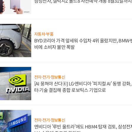
삼성전자, 갤럭시Z 폴드8 사전예약 개통 8월31일까
자동차·부품
BYD코리아 가격 앞세워 수입차 4위 올랐지만, BMW
비에 소비자 불만 폭발
전자·전기·정보통신
[AI 뭉쳐야 산다⑧] LG·엔비디아 '피지컬 AI' 동맹 강
터·기술 결집해 종합 로보틱스 기업으로
전자·전기·정보통신
엔비디아 '루빈 울트라'에도 HBM4 탑재 검토, 삼성전