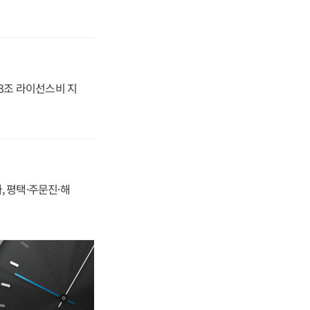
.3조 라이선스비 지
, 평택·주문진·해