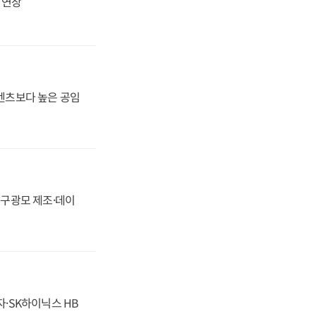
지 연장
·벤츠보다 높은 공임
화, 구광모 제조·데이
자·SK하이닉스 HB