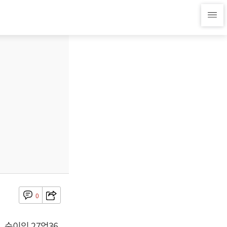
0
, 순이익 27억36