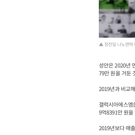
▲ 정찬일 나노엔텍 
성안은 2020년 
79만 원을 거둔
2019년과 비교해
갤럭시아에스엠은 2
9억8391만 원
2019년보다 매