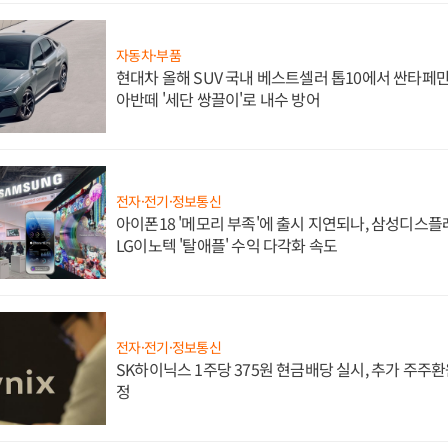
자동차·부품
현대차 올해 SUV 국내 베스트셀러 톱10에서 싼타페만
아반떼 '세단 쌍끌이'로 내수 방어
전자·전기·정보통신
아이폰18 '메모리 부족'에 출시 지연되나, 삼성디스
LG이노텍 '탈애플' 수익 다각화 속도
전자·전기·정보통신
SK하이닉스 1주당 375원 현금배당 실시, 추가 주주환
정