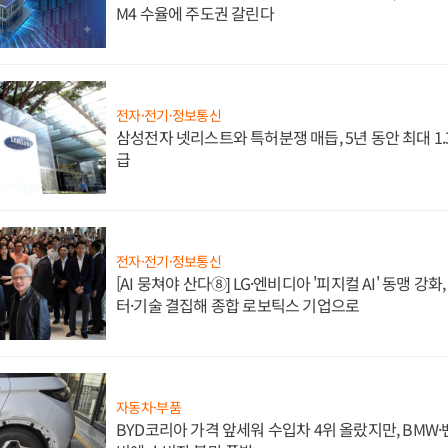
M4 수율에 주도권 갈린다
전자·전기·정보통신
삼성전자 넷리스트와 특허분쟁 매듭, 5년 동안 최대 1
급
전자·전기·정보통신
[AI 뭉쳐야 산다⑧] LG·엔비디아 '피지컬 AI' 동맹 강
터·기술 결집해 종합 로보틱스 기업으로
자동차·부품
BYD코리아 가격 앞세워 수입차 4위 올랐지만, BMW