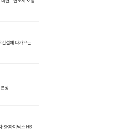
비판, "반도체 호황
대우건설에 다가오는
지 연장
자·SK하이닉스 HB