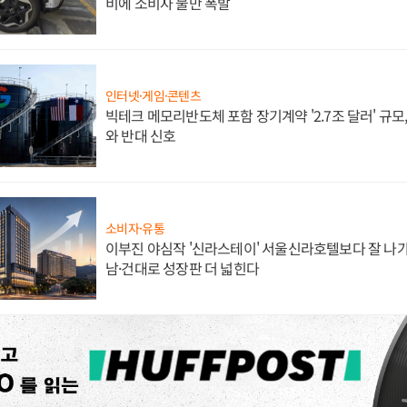
비에 소비자 불만 폭발
인터넷·게임·콘텐츠
빅테크 메모리반도체 포함 장기계약 '2.7조 달러' 규모,
와 반대 신호
소비자·유통
이부진 야심작 '신라스테이' 서울신라호텔보다 잘 나가
남·건대로 성장판 더 넓힌다