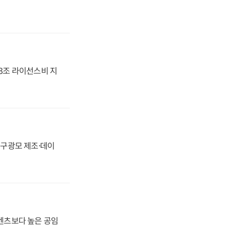
.3조 라이선스비 지
화, 구광모 제조·데이
·벤츠보다 높은 공임