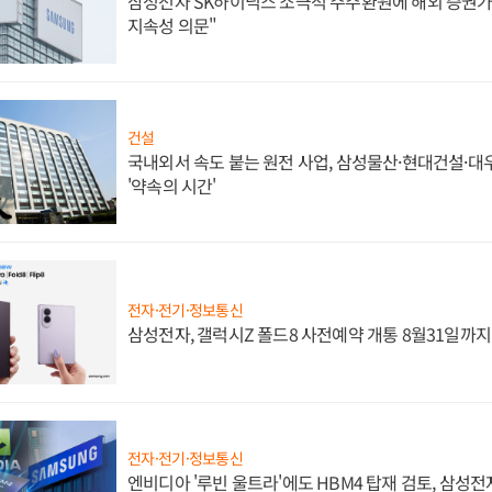
삼성전자 SK하이닉스 소극적 주주환원에 해외 증권가 
지속성 의문"
건설
국내외서 속도 붙는 원전 사업, 삼성물산·현대건설·
'약속의 시간'
전자·전기·정보통신
삼성전자, 갤럭시Z 폴드8 사전예약 개통 8월31일까
전자·전기·정보통신
엔비디아 '루빈 울트라'에도 HBM4 탑재 검토, 삼성전