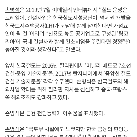
손병석
은 2019년 7월 이데일리 인터뷰에서 “철도 운영은
코레일이, 건설사업은 한국철도시설공단이, 역세권 개발을
한국토지주택공사(LH)가 분담해 함께 참여한다면 가점요
인이 될 것”이라며 “신용도 높은 공기업으로 구성된 ‘팀코
리아’에 국내 건설사과 함께 컨소시엄을 꾸린다면 경쟁력이
높아질 것이라 생각한다”고 말했다.
앞서 한국철도는 2016년 필리핀에서 ‘마닐라 매트로 7호선
건설·운영 기술자문’을, 2017년 탄자니아에서 ‘중앙선 철도
건설 기술자문을’ 각각 수주했다.
손병석
은 한국철도의 해
외사업 확대를 위해 필리핀 지사를 신설하고 중국·프랑스
쪽 해외조직도 강화하고 있다.
손병석
은 금융 펀딩능력에 아쉬움을 표시했다.
손병석
은 “국토부 시절에도 느꼈지만 한국 금융의 펀딩능
력은 경쟁국에 비해 너무 부족하다”며 “다만 최근 정부가