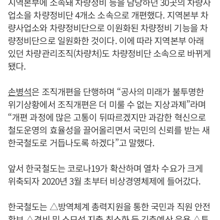
지역본부에 소속돼 차량정비 등을 담당하던 30곳의 차량사
업소을 차량정비단 4개소 소속으로 개편했다. 지역본부 차
량사업소와 차량정비단으로 이원화된 차량정비 기능을 차
량정비단으로 일원화한 것이다. 이에 따라 지역본부 아래
있던 차량관리조직(차량처)도 차량정비단 소속으로 바뀌게
됐다.
손병석
은 조직개편을 단행하며 “공사의 미래가 불투명한
위기상황에서 조직개편은 더 미룰 수 없는 지상과제”라며
“개편 과정에 많은 고통이 뒤따르겠지만 과감한 혁신으로
철도운영의 효율성을 끌어올리면서 국민의 신뢰를 받는 새
한국철도로 거듭나도록 하겠다”고 말했다.
앞서 한국철도는 코로나19가 확산하며 열차 수요가 크게
위축되자 2020년 3월 초부터 비상경영체제에 들어갔다.
한국철도는 △방역체계 총력지원을 통한 국민과 직원 안전
확보 △경비 및 소모성 지출 최소화 등 긴축예산 운용 △투