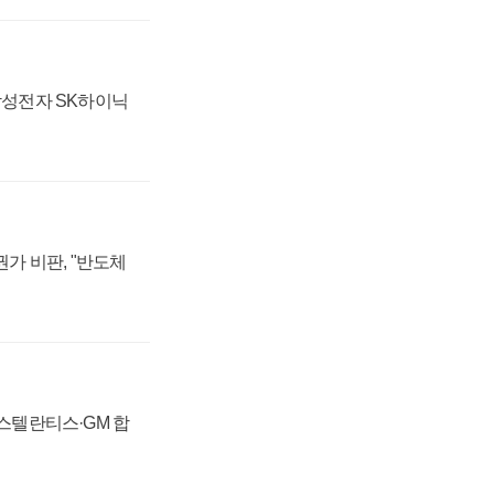
 삼성전자 SK하이닉
가 비판, "반도체
 스텔란티스·GM 합