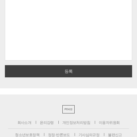
PC버전
회사소개
윤리강령
개인정보처리방침
이용자위원회
청소년보호정책
정정·반론보도
기사심의규정
불편신고