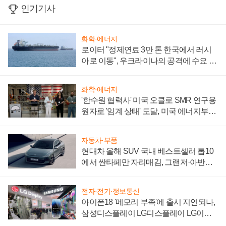
인기기사
화학·에너지
로이터 "정제연료 3만 톤 한국에서 러시
아로 이동", 우크라이나의 공격에 수요 늘
어
화학·에너지
'한수원 협력사' 미국 오클로 SMR 연구용
원자로 '임계 상태' 도달, 미국 에너지부
"중요한 이정표"
자동차·부품
현대차 올해 SUV 국내 베스트셀러 톱10
에서 싼타페만 자리매김, 그랜저·아반떼
'세단 쌍끌이'로 내수 방어
전자·전기·정보통신
아이폰18 '메모리 부족'에 출시 지연되나,
삼성디스플레이 LG디스플레이 LG이노
텍 '탈애플' 수익 다각화 속도