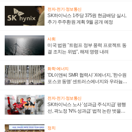
전자·전기·정보통신
SK하이닉스 1주당 375원 현금배당 실시,
추가 주주환원 계획 9월 공개 예정
사회
미국 법원 "트럼프 정부 풍력 프로젝트 동
결 조치는 위법", 해제 명령 내려
화학·에너지
'DL이앤씨 SMR 협력사' X에너지, '한수원
포스코 동맹' 센트러스에너지와 우라늄
계약 체결
전자·전기·정보통신
SK하이닉스 노사 '성과급 주식지급' 평행
선, 곽노정 'N% 성과급' 법적 논란 벗을지
주목
정치