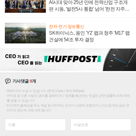
AI시대 맞아 25년 만에 전력산업 구조개
편 시동, '발전5사 통합' 넘어 '한전 지주사'
재편론도
전자·전기·정보통신
SK하이닉스, 용인 'Y2' 팹과 청주 'M17' 팹
건설에 54조 투자 결정
기사댓글
0
개
200자까지 쓰실 수 있습니다. (현재 0 byte / 최대 400byte)
저작권 등 다른 사람의 권리를 침해하거나 명예를 훼손하는 댓글은 관련 법률에 의해 제재
를 받을 수 있습니다.
타인에게 불쾌감을 주는 욕설 등 비하하는 단어가 내용에 포함되거나 인신공격성 글은 관
리자의 판단에 의해 삭제 합니다.