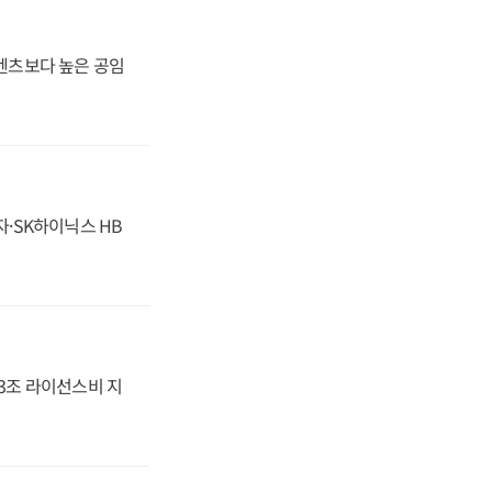
·벤츠보다 높은 공임
자·SK하이닉스 HB
.3조 라이선스비 지