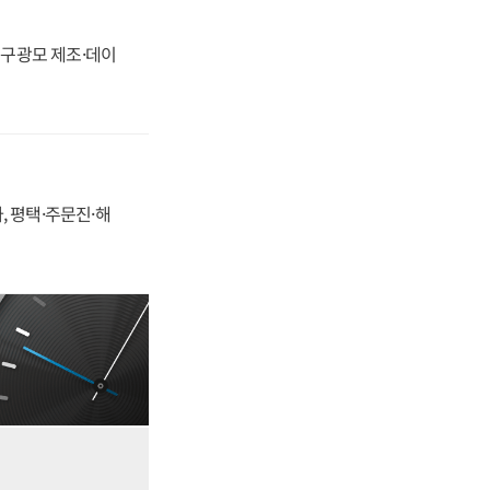
화, 구광모 제조·데이
, 평택·주문진·해