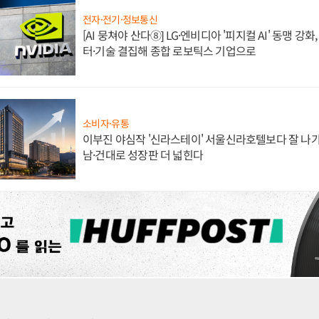
전자·전기·정보통신
[AI 뭉쳐야 산다⑧] LG·엔비디아 '피지컬 AI' 동맹 강
터·기술 결집해 종합 로보틱스 기업으로
소비자·유통
이부진 야심작 '신라스테이' 서울신라호텔보다 잘 나가
남·건대로 성장판 더 넓힌다