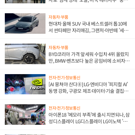
한 이정표"
자동차·부품
현대차 올해 SUV 국내 베스트셀러 톱10에
서 싼타페만 자리매김, 그랜저·아반떼 '세단
쌍끌이'로 내수 방어
자동차·부품
BYD코리아 가격 앞세워 수입차 4위 올랐지
만, BMW·벤츠보다 높은 공임비에 소비자
불만 폭발
전자·전기·정보통신
[AI 뭉쳐야 산다⑧] LG·엔비디아 '피지컬 AI'
동맹 강화, 구광모 제조·데이터·기술 결집
해 종합 로보틱스 기업으로
전자·전기·정보통신
아이폰18 '메모리 부족'에 출시 지연되나, 삼
성디스플레이 LG디스플레이 LG이노텍 '탈
애플' 수익 다각화 속도