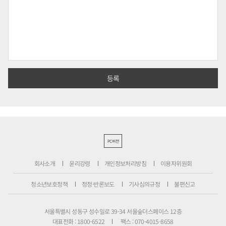
PC버전
회사소개
윤리강령
개인정보처리방침
이용자위원회
청소년보호정책
정정·반론보도
기사심의규정
불편신고
서울특별시 성동구 성수일로 39-34 서울숲더스페이스 12층
대표전화 : 1800-6522
팩스 : 070-4015-8658