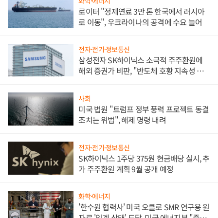
화학·에너지
로이터 "정제연료 3만 톤 한국에서 러시아
로 이동", 우크라이나의 공격에 수요 늘어
전자·전기·정보통신
삼성전자 SK하이닉스 소극적 주주환원에
해외 증권가 비판, "반도체 호황 지속성 의
문"
사회
미국 법원 "트럼프 정부 풍력 프로젝트 동결
조치는 위법", 해제 명령 내려
전자·전기·정보통신
SK하이닉스 1주당 375원 현금배당 실시, 추
가 주주환원 계획 9월 공개 예정
화학·에너지
'한수원 협력사' 미국 오클로 SMR 연구용 원
자로 '임계 상태' 도달, 미국 에너지부 "중요