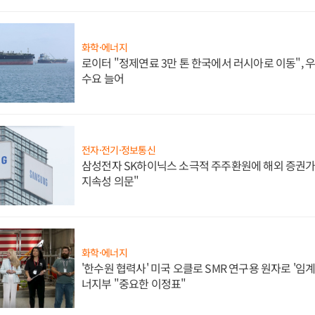
화학·에너지
로이터 "정제연료 3만 톤 한국에서 러시아로 이동",
수요 늘어
전자·전기·정보통신
삼성전자 SK하이닉스 소극적 주주환원에 해외 증권가 
지속성 의문"
화학·에너지
'한수원 협력사' 미국 오클로 SMR 연구용 원자로 '임계 
너지부 "중요한 이정표"