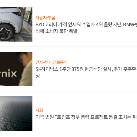
자동차·부품
BYD코리아 가격 앞세워 수입차 4위 올랐지만, BMW
비에 소비자 불만 폭발
전자·전기·정보통신
SK하이닉스 1주당 375원 현금배당 실시, 추가 주주환
정
사회
미국 법원 "트럼프 정부 풍력 프로젝트 동결 조치는 위