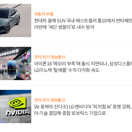
자동차·부품
현대차 올해 SUV 국내 베스트셀러 톱10에서 싼타페만
아반떼 '세단 쌍끌이'로 내수 방어
전자·전기·정보통신
아이폰18 '메모리 부족'에 출시 지연되나, 삼성디스
LG이노텍 '탈애플' 수익 다각화 속도
전자·전기·정보통신
[AI 뭉쳐야 산다⑧] LG·엔비디아 '피지컬 AI' 동맹 강
터·기술 결집해 종합 로보틱스 기업으로