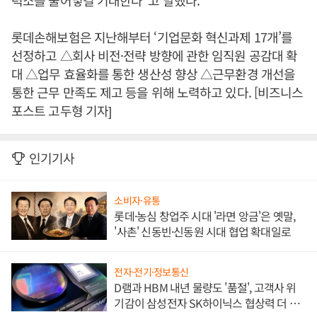
력소를 불어넣길 기대한다”고 말했다.
롯데손해보험은 지난해부터 ‘기업문화 혁신과제 17개’를
선정하고 △회사 비전·전략 방향에 관한 임직원 공감대 확
대 △업무 효율화를 통한 생산성 향상 △근무환경 개선을
통한 근무 만족도 제고 등을 위해 노력하고 있다. [비즈니스
포스트 고두형 기자]
인기기사
소비자·유통
롯데·농심 창업주 시대 '라면 앙금'은 옛말,
'사촌' 신동빈·신동원 시대 협업 확대일로
전자·전기·정보통신
D램과 HBM 내년 물량도 '품절', 고객사 위
기감이 삼성전자 SK하이닉스 협상력 더 키