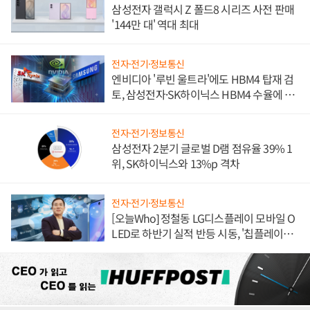
삼성전자 갤럭시 Z 폴드8 시리즈 사전 판매
'144만 대' 역대 최대
전자·전기·정보통신
엔비디아 '루빈 울트라'에도 HBM4 탑재 검
토, 삼성전자·SK하이닉스 HBM4 수율에 주
도권 갈린다
전자·전기·정보통신
삼성전자 2분기 글로벌 D램 점유율 39% 1
위, SK하이닉스와 13%p 격차
전자·전기·정보통신
[오늘Who] 정철동 LG디스플레이 모바일 O
LED로 하반기 실적 반등 시동, '칩플레이
션'에 가격 인하 압박은 부담