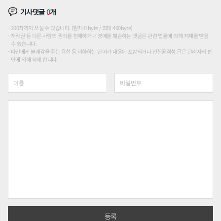
기사댓글
0
개
200자까지 쓰실 수 있습니다. (현재 0 byte / 최대 400byte)
저작권 등 다른 사람의 권리를 침해하거나 명예를 훼손하는 댓글은 관련 법률에 의해 제재를 받을
수 있습니다.
타인에게 불쾌감을 주는 욕설 등 비하하는 단어가 내용에 포함되거나 인신공격성 글은 관리자의 판
단에 의해 삭제 합니다.