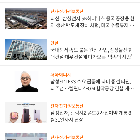
워
전자·전기·정보통신
외신 "삼성전자 SK하이닉스 중국 공장용 현
지 생산 반도체 장비 시험, 미국 수출통제 대
비"
건설
국내외서 속도 붙는 원전 사업, 삼성물산·현
대건설·대우건설에 다가오는 '약속의 시간'
화학·에너지
삼성SDI ESS 수요 급증에 북미 증설 타진,
최주선 스텔란티스·GM 합작공장 건설 재추
진하나
전자·전기·정보통신
삼성전자, 갤럭시Z 폴드8 사전예약 개통 8
월31일까지 연장
전자·전기·정보통신