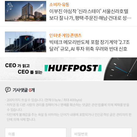
소비자·유통
이부진 야심작 '신라스테이' 서울신라호텔
보다 잘 나가, 평택·주문진·해남·건대로 성
장판 더 넓힌다
인터넷·게임·콘텐츠
빅테크 메모리반도체 포함 장기계약 '2.7조
달러' 규모, AI 투자 위축 우려와 반대 신호
기사댓글
0
개
200자까지 쓰실 수 있습니다. (현재 0 byte / 최대 400byte)
저작권 등 다른 사람의 권리를 침해하거나 명예를 훼손하는 댓글은 관련 법률에 의해 제재를 받을
수 있습니다.
타인에게 불쾌감을 주는 욕설 등 비하하는 단어가 내용에 포함되거나 인신공격성 글은 관리자의 판
단에 의해 삭제 합니다.