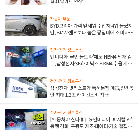
월31일까지 연장
자동차·부품
BYD코리아 가격 앞세워 수입차 4위 올랐지
만, BMW·벤츠보다 높은 공임비에 소비자
불만 폭발
전자·전기·정보통신
엔비디아 '루빈 울트라'에도 HBM4 탑재 검
토, 삼성전자·SK하이닉스 HBM4 수율에 주
도권 갈린다
전자·전기·정보통신
삼성전자 넷리스트와 특허분쟁 매듭, 5년 동
안 최대 1.3조 라이선스비 지급
전자·전기·정보통신
[AI 뭉쳐야 산다⑧] LG·엔비디아 '피지컬 AI'
동맹 강화, 구광모 제조·데이터·기술 결집
해 종합 로보틱스 기업으로