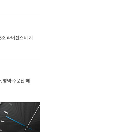
.3조 라이선스비 지
, 평택·주문진·해