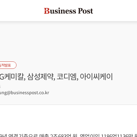
실적발표
KG케미칼, 삼성제약, 코디엠, 아이씨케이
6
g@businesspost.co.kr
9년 연결기준으로 매출 2조683억 원, 영업이익 1186억1136만 원