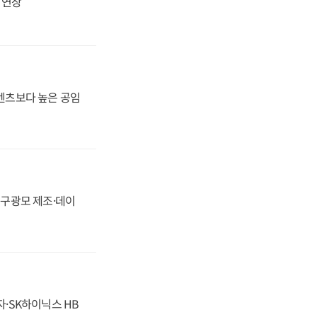
지 연장
·벤츠보다 높은 공임
화, 구광모 제조·데이
자·SK하이닉스 HB