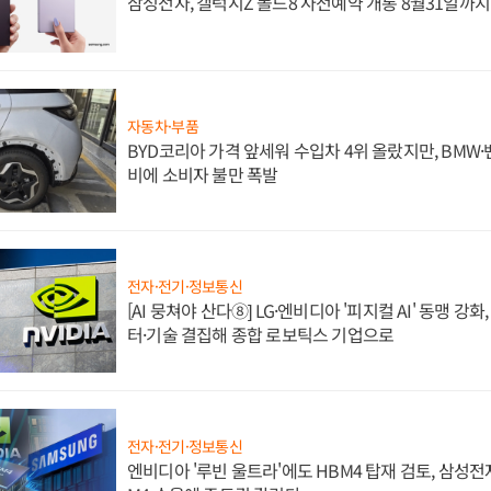
삼성전자, 갤럭시Z 폴드8 사전예약 개통 8월31일까
자동차·부품
BYD코리아 가격 앞세워 수입차 4위 올랐지만, BMW
비에 소비자 불만 폭발
전자·전기·정보통신
[AI 뭉쳐야 산다⑧] LG·엔비디아 '피지컬 AI' 동맹 강
터·기술 결집해 종합 로보틱스 기업으로
전자·전기·정보통신
엔비디아 '루빈 울트라'에도 HBM4 탑재 검토, 삼성전