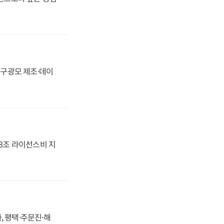
화, 구광모 제조·데이
.3조 라이선스비 지
, 평택·주문진·해