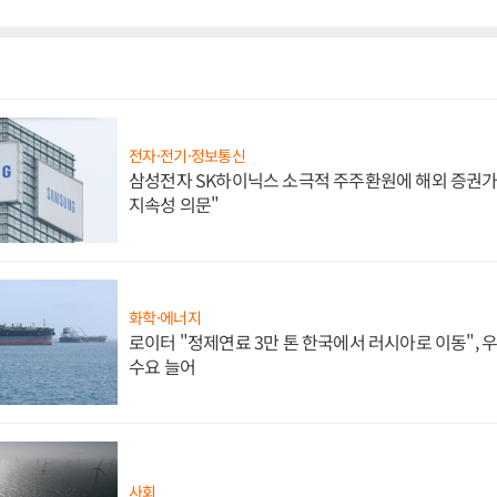
전자·전기·정보통신
삼성전자 SK하이닉스 소극적 주주환원에 해외 증권가 
지속성 의문"
화학·에너지
로이터 "정제연료 3만 톤 한국에서 러시아로 이동",
수요 늘어
사회