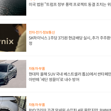
미국 법원 "트럼프 정부 풍력 프로젝트 동결 조치는 위
전자·전기·정보통신
SK하이닉스 1주당 375원 현금배당 실시, 추가 주주환
정
자동차·부품
현대차 올해 SUV 국내 베스트셀러 톱10에서 싼타페만
아반떼 '세단 쌍끌이'로 내수 방어
자동차·부품
BYD코리아 가격 앞세워 수입차 4위 올랐지만, BMW