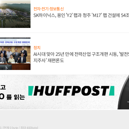
전자·전기·정보통신
SK하이닉스, 용인 'Y2' 팹과 청주 'M17' 팹 건설에 5
정치
AI시대 맞아 25년 만에 전력산업 구조개편 시동, '발전5
지주사' 재편론도
현재 0 byte / 최대 400byte)