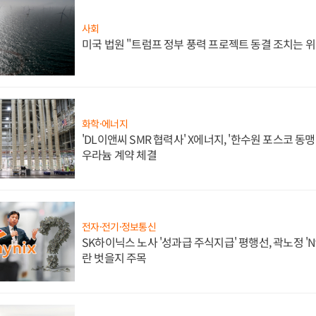
사회
미국 법원 "트럼프 정부 풍력 프로젝트 동결 조치는 위
화학·에너지
'DL이앤씨 SMR 협력사' X에너지, '한수원 포스코 
우라늄 계약 체결
전자·전기·정보통신
SK하이닉스 노사 '성과급 주식지급' 평행선, 곽노정 'N
란 벗을지 주목