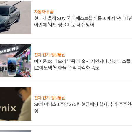
자동차·부품
현대차 올해 SUV 국내 베스트셀러 톱10에서 싼타페만
아반떼 '세단 쌍끌이'로 내수 방어
전자·전기·정보통신
아이폰18 '메모리 부족'에 출시 지연되나, 삼성디스
LG이노텍 '탈애플' 수익 다각화 속도
전자·전기·정보통신
SK하이닉스 1주당 375원 현금배당 실시, 추가 주주환
정