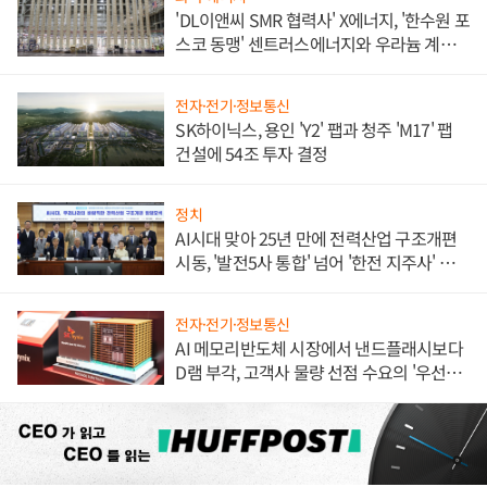
'DL이앤씨 SMR 협력사' X에너지, '한수원 포
스코 동맹' 센트러스에너지와 우라늄 계약
체결
전자·전기·정보통신
SK하이닉스, 용인 'Y2' 팹과 청주 'M17' 팹
건설에 54조 투자 결정
정치
AI시대 맞아 25년 만에 전력산업 구조개편
시동, '발전5사 통합' 넘어 '한전 지주사' 재편
론도
전자·전기·정보통신
AI 메모리반도체 시장에서 낸드플래시보다
D램 부각, 고객사 물량 선점 수요의 '우선순
위'