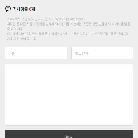
기사댓글
0
개
200자까지 쓰실 수 있습니다. (현재 0 byte / 최대 400byte)
저작권 등 다른 사람의 권리를 침해하거나 명예를 훼손하는 댓글은 관련 법률에 의해 제재를 받을
수 있습니다.
타인에게 불쾌감을 주는 욕설 등 비하하는 단어가 내용에 포함되거나 인신공격성 글은 관리자의 판
단에 의해 삭제 합니다.