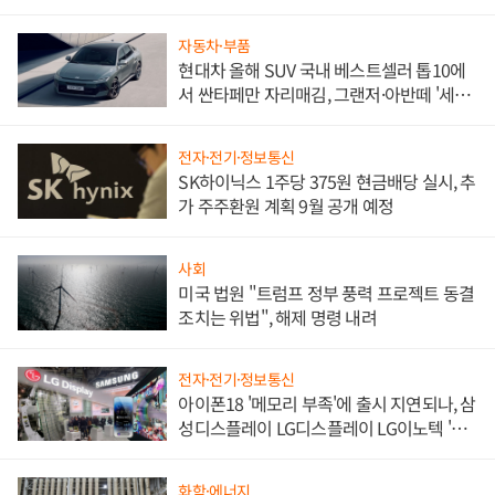
한 이정표"
자동차·부품
현대차 올해 SUV 국내 베스트셀러 톱10에
서 싼타페만 자리매김, 그랜저·아반떼 '세단
쌍끌이'로 내수 방어
전자·전기·정보통신
SK하이닉스 1주당 375원 현금배당 실시, 추
가 주주환원 계획 9월 공개 예정
사회
미국 법원 "트럼프 정부 풍력 프로젝트 동결
조치는 위법", 해제 명령 내려
전자·전기·정보통신
아이폰18 '메모리 부족'에 출시 지연되나, 삼
성디스플레이 LG디스플레이 LG이노텍 '탈
애플' 수익 다각화 속도
화학·에너지