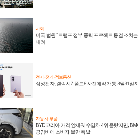
사회
미국 법원 "트럼프 정부 풍력 프로젝트 동결 조치는 
내려
전자·전기·정보통신
삼성전자, 갤럭시Z 폴드8 사전예약 개통 8월31일
자동차·부품
BYD코리아 가격 앞세워 수입차 4위 올랐지만, B
공임비에 소비자 불만 폭발