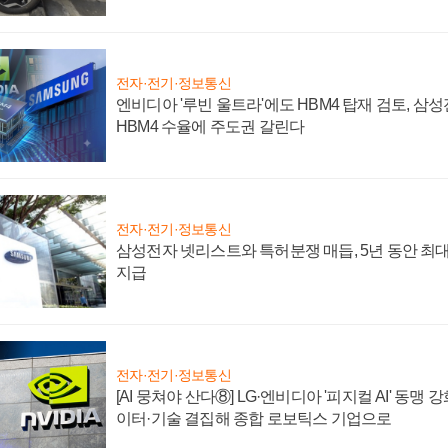
전자·전기·정보통신
엔비디아 '루빈 울트라'에도 HBM4 탑재 검토, 삼
HBM4 수율에 주도권 갈린다
전자·전기·정보통신
삼성전자 넷리스트와 특허분쟁 매듭, 5년 동안 최대
지급
전자·전기·정보통신
[AI 뭉쳐야 산다⑧] LG·엔비디아 '피지컬 AI' 동맹 
이터·기술 결집해 종합 로보틱스 기업으로