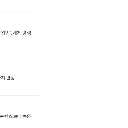
위법", 해제 명령
까지 연장
MW·벤츠보다 높은