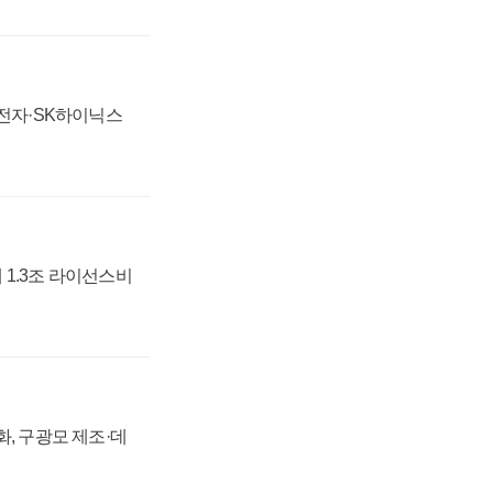
성전자·SK하이닉스
 1.3조 라이선스비
강화, 구광모 제조·데